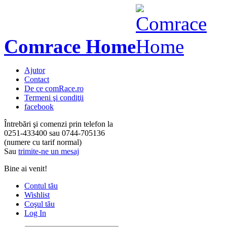
Comrace Home
Ajutor
Contact
De ce comRace.ro
Termeni şi condiţii
facebook
Întrebări şi comenzi prin telefon la
0251-433400
sau
0744-705136
(numere cu tarif normal)
Sau
trimite-ne un mesaj
Bine ai venit!
Contul tău
Wishlist
Coşul tău
Log In