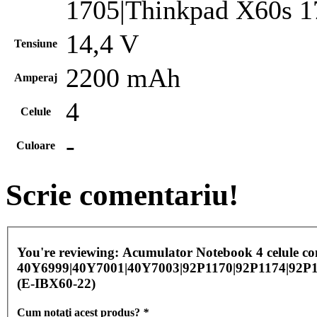
1705|Thinkpad X60s 1
14,4 V
Tensiune
2200 mAh
Amperaj
4
Celule
-
Culoare
Scrie comentariu!
You're reviewing:
Acumulator Notebook 4 celule c
40Y6999|40Y7001|40Y7003|92P1170|92P1174|92P1
(E-IBX60-22)
Cum notaţi acest produs?
*