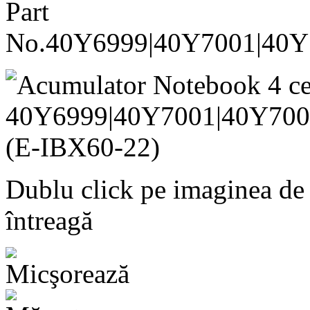
Part
No.40Y6999|40Y7001|40Y7
Dublu click pe imaginea de
întreagă