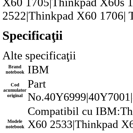
X60 1705|Thinkpad X60s 
2522|Thinkpad X60 1706| 
Specificaţii
Alte specificaţii
IBM
Brand
notebook
Part
Cod
acumulator
No.40Y6999|40Y7001|
original
Compatibil cu IBM:Th
X60 2533|Thinkpad X6
Modele
notebook