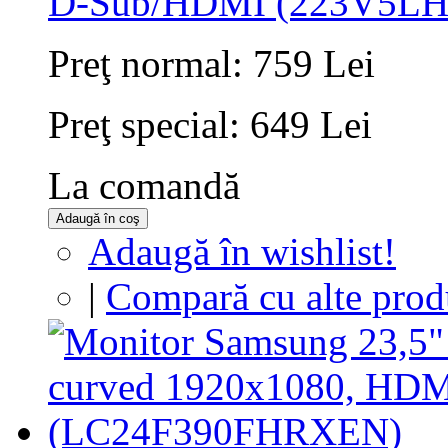
D-Sub/HDMI (223V5LH
Preţ normal:
759 Lei
Preţ special:
649 Lei
La comandă
Adaugă în coş
Adaugă în wishlist!
|
Compară cu alte prod