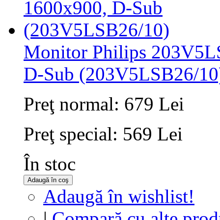
Monitor Philips 203V5L
D-Sub (203V5LSB26/10
Preţ normal:
679 Lei
Preţ special:
569 Lei
În stoc
Adaugă în coş
Adaugă în wishlist!
|
Compară cu alte prod