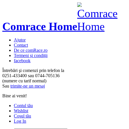
Comrace Home
Ajutor
Contact
De ce comRace.ro
Termeni şi condiţii
facebook
Întrebări şi comenzi prin telefon la
0251-433400
sau
0744-705136
(numere cu tarif normal)
Sau
trimite-ne un mesaj
Bine ai venit!
Contul tău
Wishlist
Coşul tău
Log In