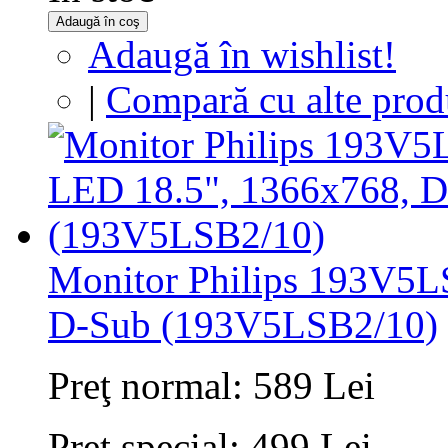
Adaugă în coş
Adaugă în wishlist!
|
Compară cu alte prod
Monitor Philips 193V5L
D-Sub (193V5LSB2/10)
Preţ normal:
589 Lei
Preţ special:
499 Lei