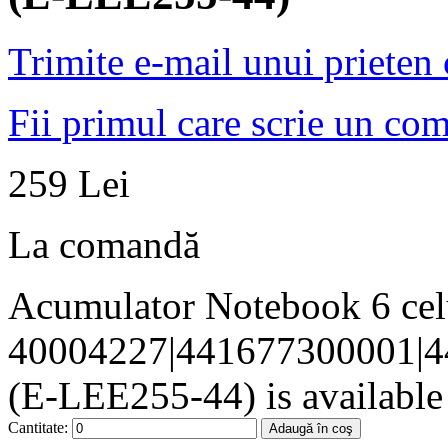
Trimite e-mail unui prieten
Fii primul care scrie un co
259 Lei
La comandă
Acumulator Notebook 6 ce
40004227|441677300001|4
(E-LEE255-44) is available 
Cantitate:
Adaugă în coş