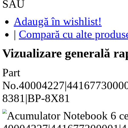
SAU
Adaugă în wishlist!
|
Compară cu alte produs
Vizualizare generală ra
Part
No.40004227|44167730000
8381|BP-8X81