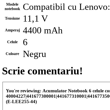
Compatibil cu Lenovo:
Modele
notebook
11,1 V
Tensiune
4400 mAh
Amperaj
6
Celule
Negru
Culoare
Scrie comentariu!
You're reviewing:
Acumulator Notebook 6 celule 
40004227|441677300001|441677310001|441677350
(E-LEE255-44)