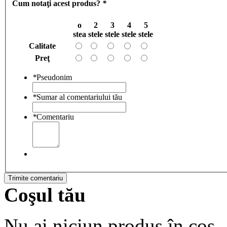
Cum notaţi acest produs?
*
o
2
3
4
5
stea
stele
stele
stele
stele
Calitate
Preţ
*
Pseudonim
*
Sumar al comentariului tău
*
Comentariu
Trimite comentariu
Coşul tău
Nu ai niciun produs în coş.