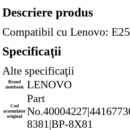
Descriere produs
Compatibil cu Lenovo: E25
Specificaţii
Alte specificaţii
LENOVO
Brand
notebook
Part
Cod
No.40004227|4416773
acumulator
original
8381|BP-8X81