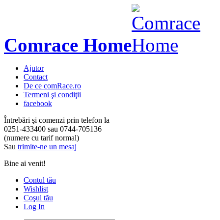
Comrace Home
Ajutor
Contact
De ce comRace.ro
Termeni şi condiţii
facebook
Întrebări şi comenzi prin telefon la
0251-433400
sau
0744-705136
(numere cu tarif normal)
Sau
trimite-ne un mesaj
Bine ai venit!
Contul tău
Wishlist
Coşul tău
Log In