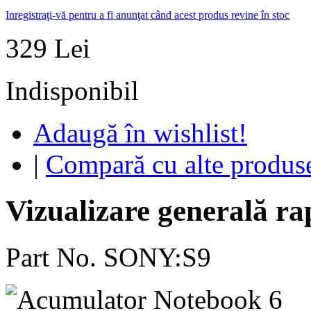
Inregistraţi-vă pentru a fi anunţat când acest produs revine în stoc
329 Lei
Indisponibil
Adaugă în wishlist!
|
Compară cu alte produs
Vizualizare generală ra
Part No. SONY:S9