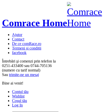
Comrace Home
Ajutor
Contact
De ce comRace.ro
Termeni şi condiţii
facebook
Întrebări şi comenzi prin telefon la
0251-433400
sau
0744-705136
(numere cu tarif normal)
Sau
trimite-ne un mesaj
Bine ai venit!
Contul tău
Wishlist
Coşul tău
Log In