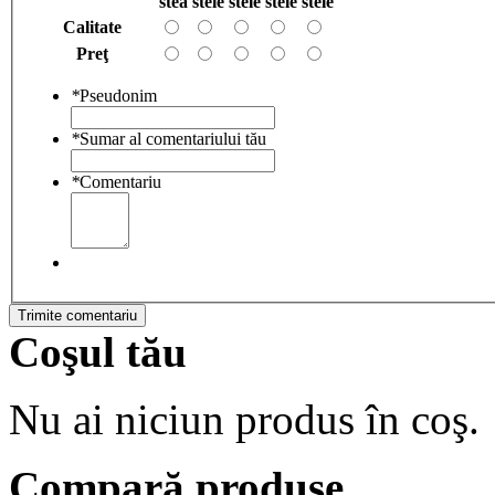
stea
stele
stele
stele
stele
Calitate
Preţ
*
Pseudonim
*
Sumar al comentariului tău
*
Comentariu
Trimite comentariu
Coşul tău
Nu ai niciun produs în coş.
Compară produse