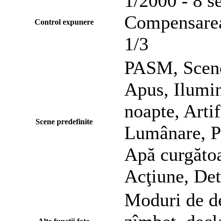
1/2000 - 8 s
Compensarea 
Control expunere
1/3
PASM, Scene 
Apus, Ilumin
noapte, Artif
Scene predefinite
Lumânare, Po
Apă curgătoa
Acţiune, Det
Moduri de de