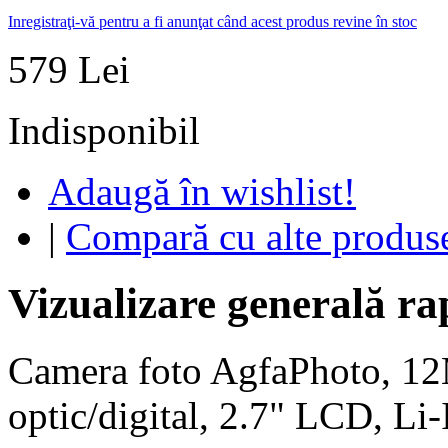
Inregistraţi-vă pentru a fi anunţat când acest produs revine în stoc
579 Lei
Indisponibil
Adaugă în wishlist!
|
Compară cu alte produs
Vizualizare generală ra
Camera foto AgfaPhoto, 1
optic/digital, 2.7" LCD, Li