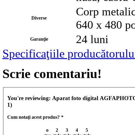
Corp metalic
Diverse
640 x 480 po
24 luni
Garanţie
Specificaţiile producătorulu
Scrie comentariu!
You're reviewing:
Aparat foto digital AGFAPHOTO
1)
Cum notaţi acest produs?
*
o
2
3
4
5