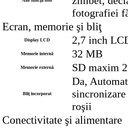
zîmbet, decl
Alte funcţii foto
fotografiei f
Ecran, memorie şi bliţ
2,7 inch LC
Display LCD
32 MB
Memorie internă
SD maxim 2
Memorie externă
Da, Automat,
sincronizare 
Bliţ incorporat
roşii
Conectivitate şi alimentare