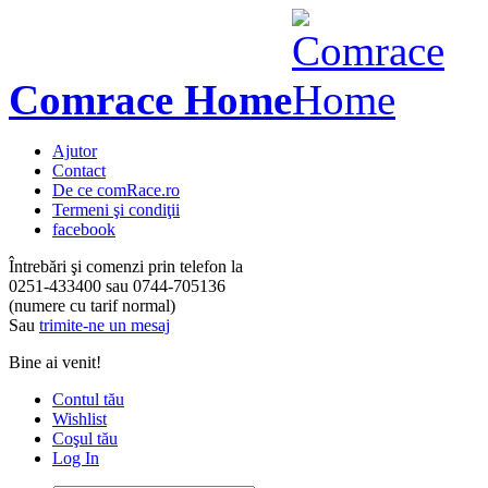
Comrace Home
Ajutor
Contact
De ce comRace.ro
Termeni şi condiţii
facebook
Întrebări şi comenzi prin telefon la
0251-433400
sau
0744-705136
(numere cu tarif normal)
Sau
trimite-ne un mesaj
Bine ai venit!
Contul tău
Wishlist
Coşul tău
Log In