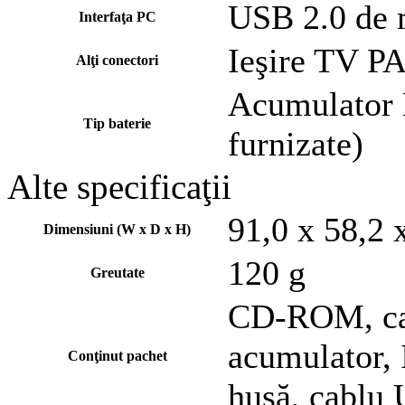
USB 2.0 de 
Interfaţa PC
Ieşire TV 
Alţi conectori
Acumulator L
Tip baterie
furnizate)
Alte specificaţii
91,0 x 58,2
Dimensiuni (W x D x H)
120 g
Greutate
CD-ROM, cab
acumulator, 
Conţinut pachet
husă, cablu