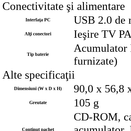
Conectivitate şi alimentare
USB 2.0 de 
Interfaţa PC
Ieşire TV 
Alţi conectori
Acumulator L
Tip baterie
furnizate)
Alte specificaţii
90,0 x 56,8
Dimensiuni (W x D x H)
105 g
Greutate
CD-ROM, cab
acumulator, 
Conţinut pachet