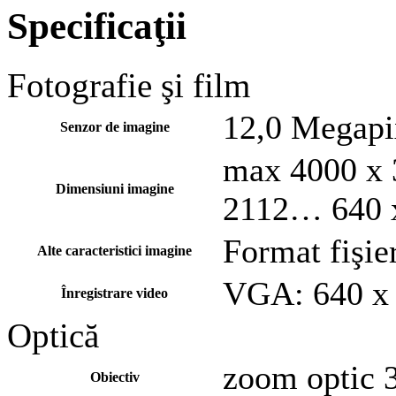
Specificaţii
Fotografie şi film
12,0 Megap
Senzor de imagine
max 4000 x 
Dimensiuni imagine
2112… 640 
Format fişi
Alte caracteristici imagine
VGA: 640 x 
Înregistrare video
Optică
zoom optic 
Obiectiv