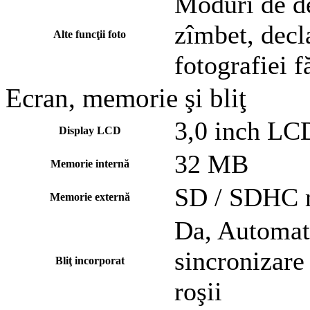
Moduri de de
zîmbet, decl
Alte funcţii foto
fotografiei f
Ecran, memorie şi bliţ
3,0 inch LC
Display LCD
32 MB
Memorie internă
SD / SDHC 
Memorie externă
Da, Automat,
sincronizare 
Bliţ incorporat
roşii