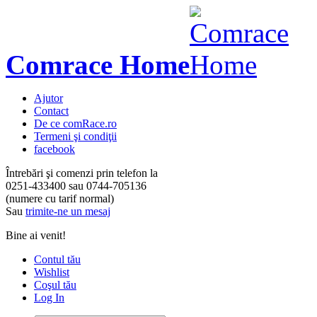
Comrace Home
Ajutor
Contact
De ce comRace.ro
Termeni şi condiţii
facebook
Întrebări şi comenzi prin telefon la
0251-433400
sau
0744-705136
(numere cu tarif normal)
Sau
trimite-ne un mesaj
Bine ai venit!
Contul tău
Wishlist
Coşul tău
Log In