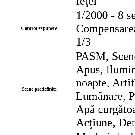
feţei
1/2000 - 8 s
Compensarea 
Control expunere
1/3
PASM, Scene 
Apus, Ilumin
noapte, Artif
Scene predefinite
Lumânare, Po
Apă curgătoa
Acţiune, Det