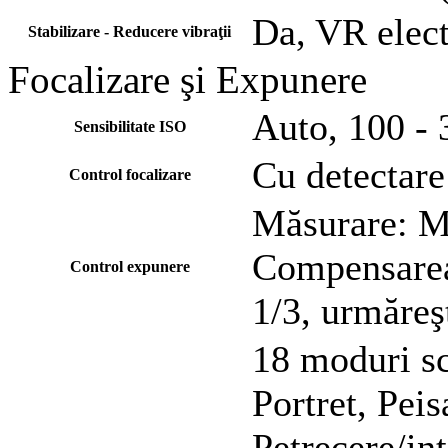
Da, VR elect
Stabilizare - Reducere vibraţii
Focalizare şi Expunere
Auto, 100 -
Sensibilitate ISO
Cu detectare 
Control focalizare
Măsurare: Mu
Compensarea 
Control expunere
1/3, urmăreş
18 moduri sc
Portret, Peis
Petrecere/int