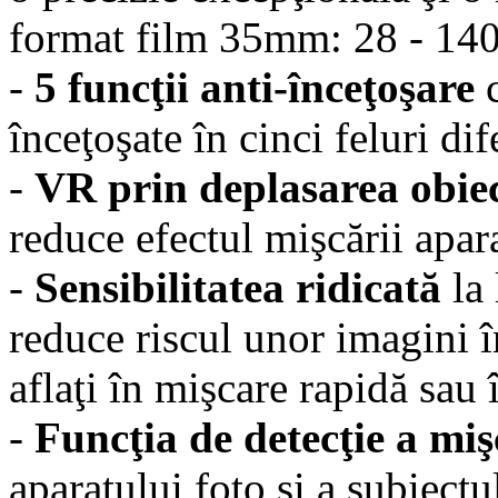
format film 35mm: 28 - 14
-
5 funcţii anti-înceţoşare
înceţoşate în cinci feluri dif
-
VR prin deplasarea obie
reduce efectul mişcării apara
-
Sensibilitatea ridicată
la
reduce riscul unor imagini î
aflaţi în mişcare rapidă sau 
-
Funcţia de detecţie a miş
aparatului foto şi a subiectu