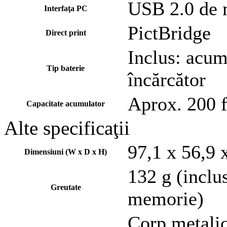
USB 2.0 de 
Interfaţa PC
PictBridge
Direct print
Inclus: acum
Tip baterie
încărcător
Aprox. 200 f
Capacitate acumulator
Alte specificaţii
97,1 x 56,9
Dimensiuni (W x D x H)
132 g (inclu
Greutate
memorie)
Corp metalic