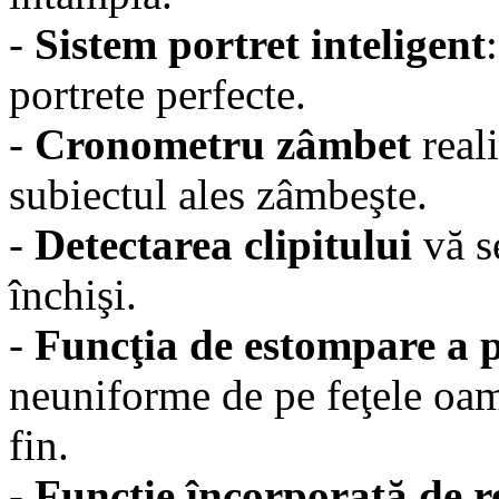
-
Sistem portret inteligent
portrete perfecte.
-
Cronometru zâmbet
real
subiectul ales zâmbeşte.
-
Detectarea clipitului
vă s
închişi.
-
Funcţia de estompare a p
neuniforme de pe feţele oam
fin.
-
Funcţie încorporată de re