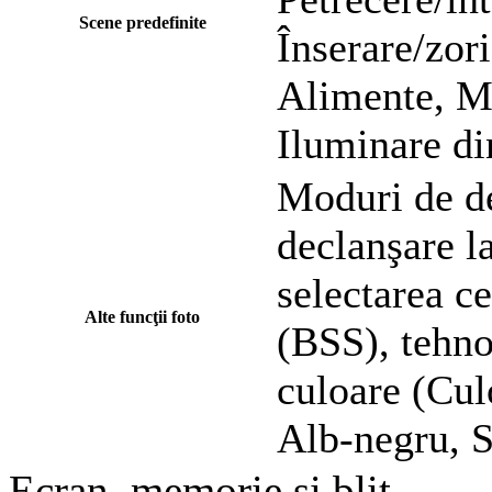
Scene predefinite
Înserare/zor
Alimente, Mu
Iluminare di
Moduri de de
declanşare la
selectarea ce
Alte funcţii foto
(BSS), tehno
culoare (Cul
Alb-negru, S
Ecran, memorie şi bliţ