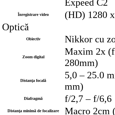
Expeed C2
(HD) 1280 x
Înregistrare video
Optică
Nikkor cu z
Obiectiv
Maxim 2x (f
Zoom digital
280mm)
5,0 – 25.0 
Distanţa focală
mm)
f/2,7 – f/6,6
Diafragmă
Macro 2cm 
Distanţa minimă de focalizare