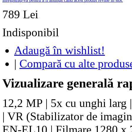
Inregistraţi-vă pentru a fi anunţat când acest produs revine în stoc
789 Lei
Indisponibil
Adaugă în wishlist!
|
Compară cu alte produs
Vizualizare generală ra
12,2 MP | 5x cu unghi larg 
| VR (Stabilizator de imagin
EN-EL10 | Filmare 1280 x 