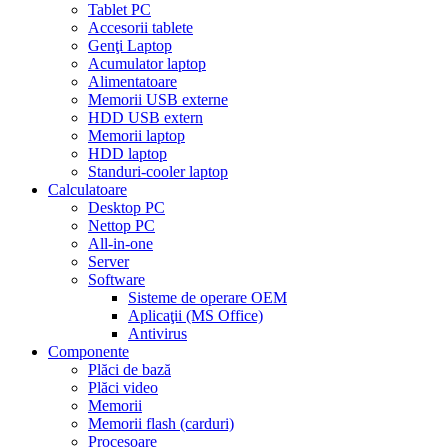
Tablet PC
Accesorii tablete
Genţi Laptop
Acumulator laptop
Alimentatoare
Memorii USB externe
HDD USB extern
Memorii laptop
HDD laptop
Standuri-cooler laptop
Calculatoare
Desktop PC
Nettop PC
All-in-one
Server
Software
Sisteme de operare OEM
Aplicaţii (MS Office)
Antivirus
Componente
Plăci de bază
Plăci video
Memorii
Memorii flash (carduri)
Procesoare