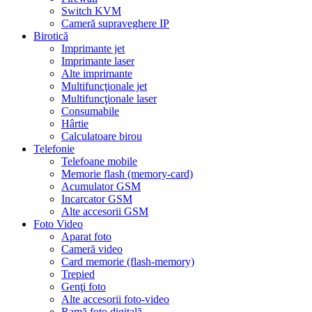
Switch KVM
Cameră supraveghere IP
Birotică
Imprimante jet
Imprimante laser
Alte imprimante
Multifuncţionale jet
Multifuncţionale laser
Consumabile
Hârtie
Calculatoare birou
Telefonie
Telefoane mobile
Memorie flash (memory-card)
Acumulator GSM
Incarcator GSM
Alte accesorii GSM
Foto Video
Aparat foto
Cameră video
Card memorie (flash-memory)
Trepied
Genţi foto
Alte accesorii foto-video
Ramă foto digitală