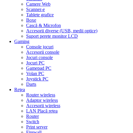
Camere Web
Scanner-e
Tablete grafice
Boxe
Cască & Microfon
Accesorii diverse (USB, medii optice)
Suport perete monitor LCD
Gaming
Console jocuri
Accesorii console
Jocuri console
Jocuri PC
Gamepad PC
Volan PC
Joystick PC
Darts
Reţea
Router wireless
Adaptor wireless
Accesorii wireless
LAN Placă reţea
Router
Switch
Print server
Firewall