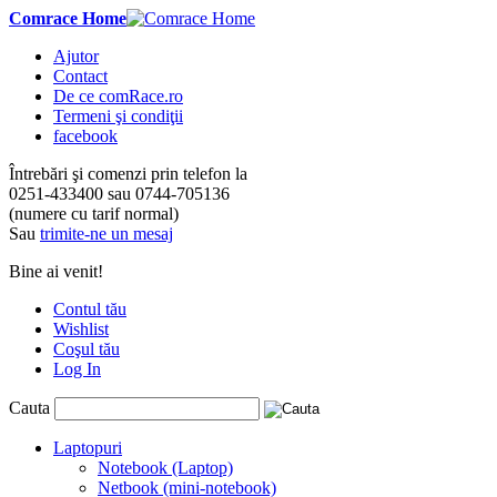
Comrace Home
Ajutor
Contact
De ce comRace.ro
Termeni şi condiţii
facebook
Întrebări şi comenzi prin telefon la
0251-433400
sau
0744-705136
(numere cu tarif normal)
Sau
trimite-ne un mesaj
Bine ai venit!
Contul tău
Wishlist
Coşul tău
Log In
Cauta
Laptopuri
Notebook (Laptop)
Netbook (mini-notebook)