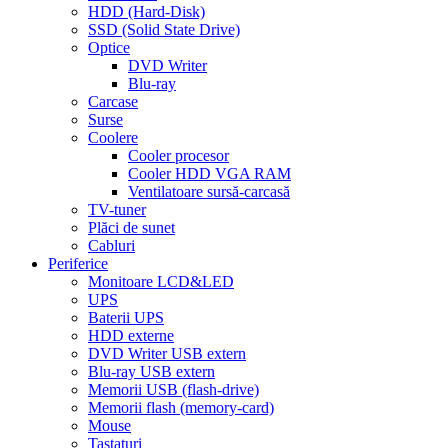
HDD (Hard-Disk)
SSD (Solid State Drive)
Optice
DVD Writer
Blu-ray
Carcase
Surse
Coolere
Cooler procesor
Cooler HDD VGA RAM
Ventilatoare sursă-carcasă
TV-tuner
Plăci de sunet
Cabluri
Periferice
Monitoare LCD&LED
UPS
Baterii UPS
HDD externe
DVD Writer USB extern
Blu-ray USB extern
Memorii USB (flash-drive)
Memorii flash (memory-card)
Mouse
Tastaturi