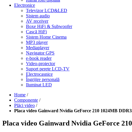
Electronice
Televizor LCD&LED
Sistem audio
AV receiver
Boxe HiFi & Subwoofer
Cască HiFi
Sistem Home Cinema
MP3 player
Mediaplayer
Navigator GPS
e-book reader
Video-proiector
Suport perete LCD-TV
Electrocasnice
Îngrijire personală
Iluminat LED
Home
/
Componente
/
Plăci video
/
Placa video Gainward Nvidia GeForce 210 1024MB DDR3
Placa video Gainward Nvidia GeForce 2