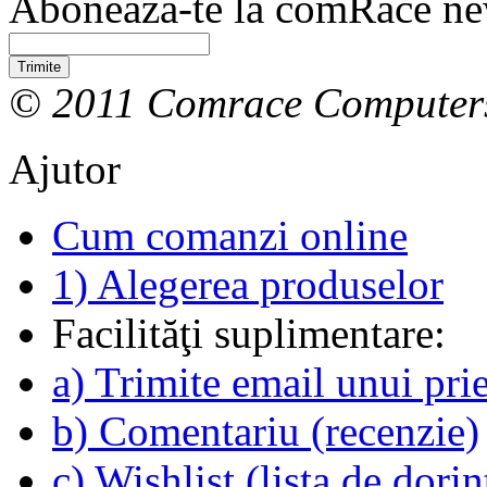
Abonează-te la comRace new
Trimite
© 2011 Comrace Computer
Ajutor
Cum comanzi online
1) Alegerea produselor
Facilităţi suplimentare:
a) Trimite email unui pri
b) Comentariu (recenzie)
c) Wishlist (lista de dorin