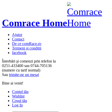
Comrace Home
Ajutor
Contact
De ce comRace.ro
Termeni şi condiţii
facebook
Întrebări şi comenzi prin telefon la
0251-433400
sau
0744-705136
(numere cu tarif normal)
Sau
trimite-ne un mesaj
Bine ai venit!
Contul tău
Wishlist
Coşul tău
Log In