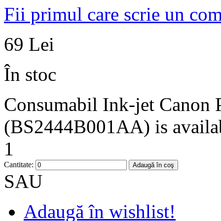
Fii primul care scrie un co
69 Lei
În stoc
Consumabil Ink-jet Canon 
(BS2444B001AA) is availabl
1
Cantitate:
Adaugă în coş
SAU
Adaugă în wishlist!