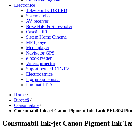
Electronice
Televizor LCD&LED
Sistem audio
AV receiver
Boxe HiFi & Subwoofer
Cască HiFi
Sistem Home Cinema
MP3 player
Mediaplayer
Navigator GPS
e-book reader
Video-proiector
Suport perete LCD-TV
Electrocasnice
Îngrijire personală
Iluminat LED
Home
/
Birotică
/
Consumabile
/
Consumabil Ink-jet Canon Pigment Ink Tank PFI-304 Ph
Consumabil Ink-jet Canon Pigment Ink T