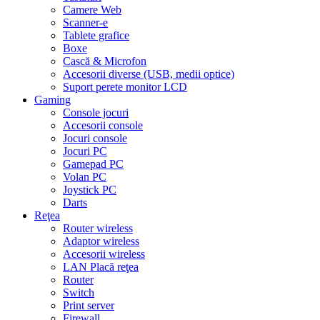
Camere Web
Scanner-e
Tablete grafice
Boxe
Cască & Microfon
Accesorii diverse (USB, medii optice)
Suport perete monitor LCD
Gaming
Console jocuri
Accesorii console
Jocuri console
Jocuri PC
Gamepad PC
Volan PC
Joystick PC
Darts
Reţea
Router wireless
Adaptor wireless
Accesorii wireless
LAN Placă reţea
Router
Switch
Print server
Firewall