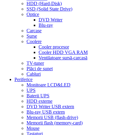
HDD (Hard-Disk)
SSD (Solid State Drive)
Optice
DVD Writer
Blu-ray
Carcase
Surse
Coolere
Cooler procesor
Cooler HDD VGA RAM
Ventilatoare sursă-carcasă
TV-tuner
Plăci de sunet
Cabluri
Periferice
Monitoare LCD&LED
UPS
Baterii UPS
HDD externe
DVD Writer USB extern
Blu-ray USB extern
Memorii USB (flash-drive)
Memorii flash (memory-card)
Mouse
Tastaturi