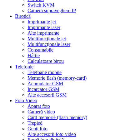
Switch KVM
Cameră supraveghere IP
Birotică
Imprimante jet
Imprimante laser
Alte imprimante
Multifuncţionale jet
Multifuncţionale laser
Consumabile
Hârtie
Calculatoare birou
Telefonie
Telefoane mobile
Memorie flash (memory-card)
Acumulator GSM
Incarcator GSM
Alte accesorii GSM
Foto Video
Aparat foto
Cameră video
Card memorie (flash-memory)
Trepied
Genţi foto
Alte accesorii foto-video
Ramă foto digitală