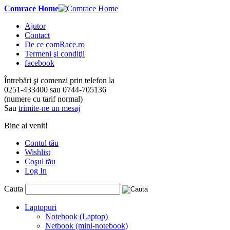
Comrace Home
Ajutor
Contact
De ce comRace.ro
Termeni şi condiţii
facebook
Întrebări şi comenzi prin telefon la
0251-433400
sau
0744-705136
(numere cu tarif normal)
Sau
trimite-ne un mesaj
Bine ai venit!
Contul tău
Wishlist
Coşul tău
Log In
Cauta
Laptopuri
Notebook (Laptop)
Netbook (mini-notebook)