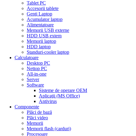
Tablet PC
Accesorii tablete
Genţi Laptop
Acumulator laptop
Alimentatoare
Memorii USB externe
HDD USB extern
Memorii laptop
HDD laptop
Standuri-cooler laptop
Calculatoare
Desktop PC
Nettop PC
All-in-one
Server
Software
Sisteme de operare OEM
Aplicaţii (MS Office)
Antivirus
Componente
Plăci de bază
Plăci video
Memorii
Memorii flash (carduri)
Procesoare