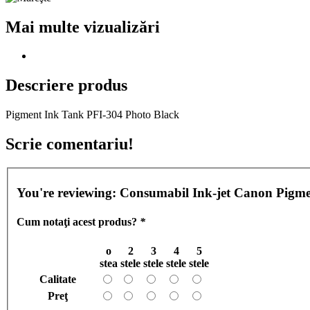
Mai multe vizualizări
Descriere produs
Pigment Ink Tank PFI-304 Photo Black
Scrie comentariu!
You're reviewing:
Consumabil Ink-jet Canon Pigm
Cum notaţi acest produs?
*
o
2
3
4
5
stea
stele
stele
stele
stele
Calitate
Preţ