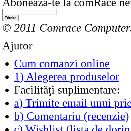
Abonează-te la comRace new
Trimite
© 2011 Comrace Computer
Ajutor
Cum comanzi online
1) Alegerea produselor
Facilităţi suplimentare:
a) Trimite email unui pri
b) Comentariu (recenzie)
c) Wishlist (lista de dorin