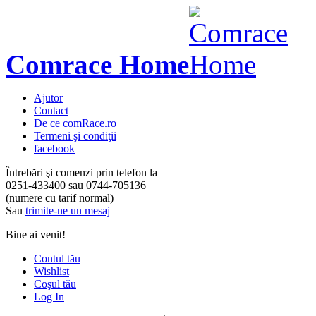
Comrace Home
Ajutor
Contact
De ce comRace.ro
Termeni şi condiţii
facebook
Întrebări şi comenzi prin telefon la
0251-433400
sau
0744-705136
(numere cu tarif normal)
Sau
trimite-ne un mesaj
Bine ai venit!
Contul tău
Wishlist
Coşul tău
Log In