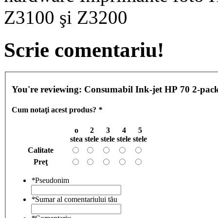
Z3100 şi Z3200
Scrie comentariu!
You're reviewing:
Consumabil Ink-jet HP 70 2-pac
Cum notaţi acest produs?
*
o
2
3
4
5
stea
stele
stele
stele
stele
Calitate
Preţ
*
Pseudonim
*
Sumar al comentariului tău