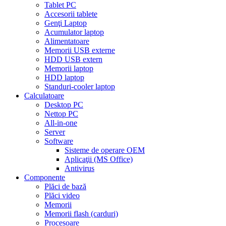
Tablet PC
Accesorii tablete
Genţi Laptop
Acumulator laptop
Alimentatoare
Memorii USB externe
HDD USB extern
Memorii laptop
HDD laptop
Standuri-cooler laptop
Calculatoare
Desktop PC
Nettop PC
All-in-one
Server
Software
Sisteme de operare OEM
Aplicaţii (MS Office)
Antivirus
Componente
Plăci de bază
Plăci video
Memorii
Memorii flash (carduri)
Procesoare