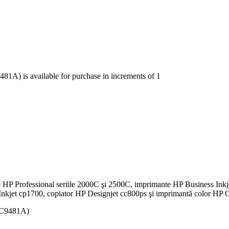
1A) is available for purchase in increments of 1
 Professional seriile 2000C şi 2500C, imprimante HP Business Inkjet
Inkjet cp1700, copiator HP Designjet cc800ps şi imprimantă color HP O