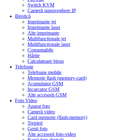
Switch KVM
Cameră supraveghere IP
Birotică
Imprimante jet
Imprimante laser
Alte imprimante
Multifuncţionale jet
Multifuncţionale laser
Consumabile
Hârtie
Calculatoare birou
Telefonie
Telefoane mobile
Memorie flash (memory-card)
Acumulator GSM
Incarcator GSM
Alte accesorii GSM
Foto Video
Aparat foto
Cameră video
Card memorie (flash-memory)
Trepied
Genţi foto
Alte accesorii foto-video
Ramă foto digitală