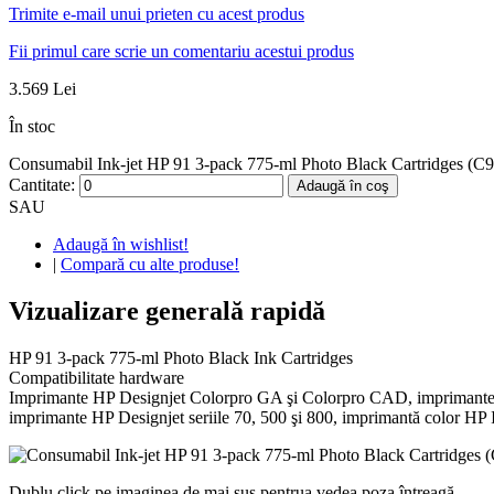
Trimite e-mail unui prieten cu acest produs
Fii primul care scrie un comentariu acestui produs
3.569 Lei
În stoc
Consumabil Ink-jet HP 91 3-pack 775-ml Photo Black Cartridges (C948
Cantitate:
Adaugă în coş
SAU
Adaugă în wishlist!
|
Compară cu alte produse!
Vizualizare generală rapidă
HP 91 3-pack 775-ml Photo Black Ink Cartridges
Compatibilitate hardware
Imprimante HP Designjet Colorpro GA şi Colorpro CAD, imprimante HP
imprimante HP Designjet seriile 70, 500 şi 800, imprimantă color HP 
Dublu click pe imaginea de mai sus pentrua vedea poza întreagă