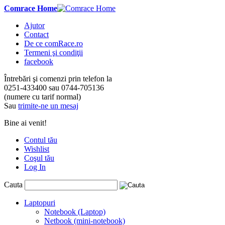
Comrace Home
Ajutor
Contact
De ce comRace.ro
Termeni şi condiţii
facebook
Întrebări şi comenzi prin telefon la
0251-433400
sau
0744-705136
(numere cu tarif normal)
Sau
trimite-ne un mesaj
Bine ai venit!
Contul tău
Wishlist
Coşul tău
Log In
Cauta
Laptopuri
Notebook (Laptop)
Netbook (mini-notebook)