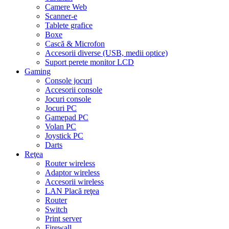
Camere Web
Scanner-e
Tablete grafice
Boxe
Cască & Microfon
Accesorii diverse (USB, medii optice)
Suport perete monitor LCD
Gaming
Console jocuri
Accesorii console
Jocuri console
Jocuri PC
Gamepad PC
Volan PC
Joystick PC
Darts
Reţea
Router wireless
Adaptor wireless
Accesorii wireless
LAN Placă reţea
Router
Switch
Print server
Firewall