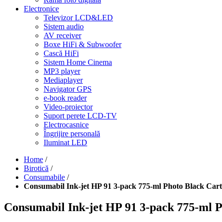
Electronice
Televizor LCD&LED
Sistem audio
AV receiver
Boxe HiFi & Subwoofer
Cască HiFi
Sistem Home Cinema
MP3 player
Mediaplayer
Navigator GPS
e-book reader
Video-proiector
Suport perete LCD-TV
Electrocasnice
Îngrijire personală
Iluminat LED
Home
/
Birotică
/
Consumabile
/
Consumabil Ink-jet HP 91 3-pack 775-ml Photo Black Car
Consumabil Ink-jet HP 91 3-pack 775-ml 