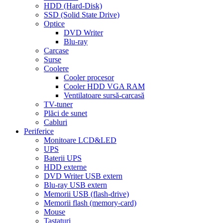
HDD (Hard-Disk)
SSD (Solid State Drive)
Optice
DVD Writer
Blu-ray
Carcase
Surse
Coolere
Cooler procesor
Cooler HDD VGA RAM
Ventilatoare sursă-carcasă
TV-tuner
Plăci de sunet
Cabluri
Periferice
Monitoare LCD&LED
UPS
Baterii UPS
HDD externe
DVD Writer USB extern
Blu-ray USB extern
Memorii USB (flash-drive)
Memorii flash (memory-card)
Mouse
Tastaturi