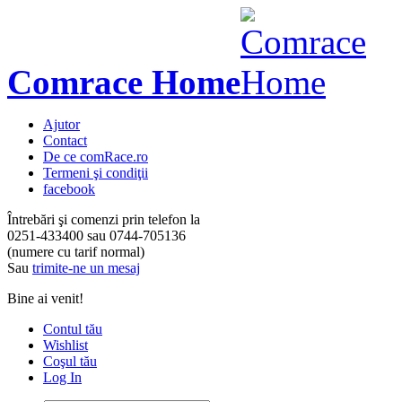
Comrace Home
Ajutor
Contact
De ce comRace.ro
Termeni şi condiţii
facebook
Întrebări şi comenzi prin telefon la
0251-433400
sau
0744-705136
(numere cu tarif normal)
Sau
trimite-ne un mesaj
Bine ai venit!
Contul tău
Wishlist
Coşul tău
Log In