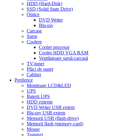
HDD (Hard-Disk)
SSD (Solid State Drive)
Optice
DVD Writer
Blu-ray
Carcase
Surse
Coolere
Cooler procesor
Cooler HDD VGA RAM
Ventilatoare sursă-carcasă
TV-tuner
Plăci de sunet
Cabluri
Periferice
Monitoare LCD&LED
UPS
Baterii UPS
HDD externe
DVD Writer USB extern
Blu-ray USB extern
Memorii USB (flash-drive)
Memorii flash (memory-card)
Mouse
Tastaturi