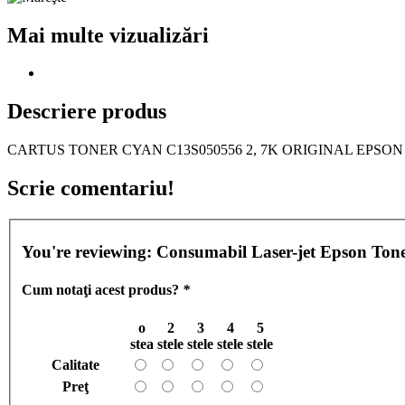
Mai multe vizualizări
Descriere produs
CARTUS TONER CYAN C13S050556 2, 7K ORIGINAL EPSON A
Scrie comentariu!
You're reviewing:
Consumabil Laser-jet Epson To
Cum notaţi acest produs?
*
o
2
3
4
5
stea
stele
stele
stele
stele
Calitate
Preţ