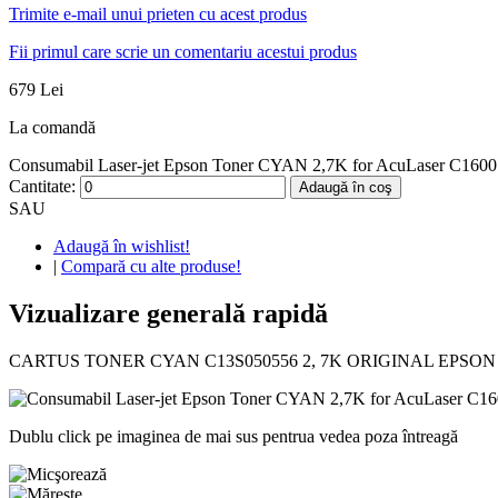
Trimite e-mail unui prieten cu acest produs
Fii primul care scrie un comentariu acestui produs
679 Lei
La comandă
Consumabil Laser-jet Epson Toner CYAN 2,7K for AcuLaser C1600 (C
Cantitate:
Adaugă în coş
SAU
Adaugă în wishlist!
|
Compară cu alte produse!
Vizualizare generală rapidă
CARTUS TONER CYAN C13S050556 2, 7K ORIGINAL EPSON A
Dublu click pe imaginea de mai sus pentrua vedea poza întreagă