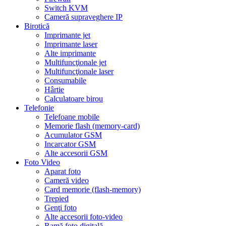
Switch KVM
Cameră supraveghere IP
Birotică
Imprimante jet
Imprimante laser
Alte imprimante
Multifuncţionale jet
Multifuncţionale laser
Consumabile
Hârtie
Calculatoare birou
Telefonie
Telefoane mobile
Memorie flash (memory-card)
Acumulator GSM
Incarcator GSM
Alte accesorii GSM
Foto Video
Aparat foto
Cameră video
Card memorie (flash-memory)
Trepied
Genţi foto
Alte accesorii foto-video
Ramă foto digitală