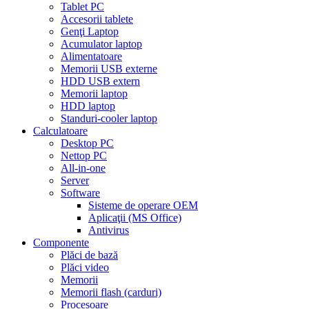
Tablet PC
Accesorii tablete
Genţi Laptop
Acumulator laptop
Alimentatoare
Memorii USB externe
HDD USB extern
Memorii laptop
HDD laptop
Standuri-cooler laptop
Calculatoare
Desktop PC
Nettop PC
All-in-one
Server
Software
Sisteme de operare OEM
Aplicaţii (MS Office)
Antivirus
Componente
Plăci de bază
Plăci video
Memorii
Memorii flash (carduri)
Procesoare