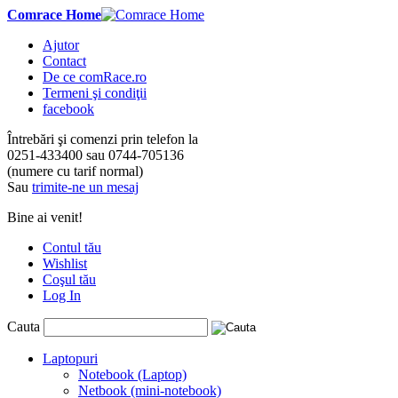
Comrace Home
Ajutor
Contact
De ce comRace.ro
Termeni şi condiţii
facebook
Întrebări şi comenzi prin telefon la
0251-433400
sau
0744-705136
(numere cu tarif normal)
Sau
trimite-ne un mesaj
Bine ai venit!
Contul tău
Wishlist
Coşul tău
Log In
Cauta
Laptopuri
Notebook (Laptop)
Netbook (mini-notebook)