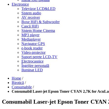
Electronice
Televizor LCD&LED
Sistem audio
AV receiver
Boxe HiFi & Subwoofer
Cască HiFi
Sistem Home Cinema
MP3 player
Mediaplayer
Navigator GPS
e-book reader
Video-proiector
Suport perete LCD-TV
Electrocasnice
Îngrijire personală
Iluminat LED
Home
/
Birotică
/
Consumabile
/
Consumabil Laser-jet Epson Toner CYAN 2,7K for AcuLa
Consumabil Laser-jet Epson Toner CYAN 