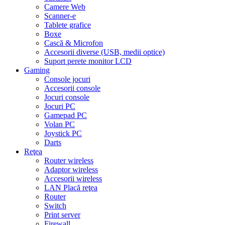
Camere Web
Scanner-e
Tablete grafice
Boxe
Cască & Microfon
Accesorii diverse (USB, medii optice)
Suport perete monitor LCD
Gaming
Console jocuri
Accesorii console
Jocuri console
Jocuri PC
Gamepad PC
Volan PC
Joystick PC
Darts
Reţea
Router wireless
Adaptor wireless
Accesorii wireless
LAN Placă reţea
Router
Switch
Print server
Firewall