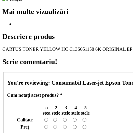
Mai multe vizualizări
Descriere produs
CARTUS TONER YELLOW HC C13S051158 6K ORIGINAL EPS
Scrie comentariu!
You're reviewing:
Consumabil Laser-jet Epson T
Cum notaţi acest produs?
*
o
2
3
4
5
stea
stele
stele
stele
stele
Calitate
Preţ