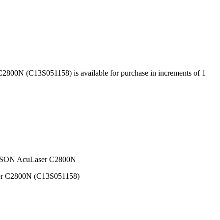
0N (C13S051158) is available for purchase in increments of 1
ON AcuLaser C2800N