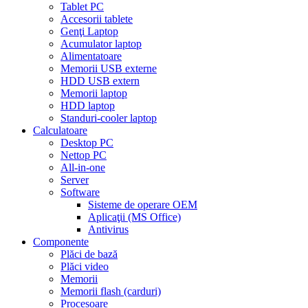
Tablet PC
Accesorii tablete
Genţi Laptop
Acumulator laptop
Alimentatoare
Memorii USB externe
HDD USB extern
Memorii laptop
HDD laptop
Standuri-cooler laptop
Calculatoare
Desktop PC
Nettop PC
All-in-one
Server
Software
Sisteme de operare OEM
Aplicaţii (MS Office)
Antivirus
Componente
Plăci de bază
Plăci video
Memorii
Memorii flash (carduri)
Procesoare