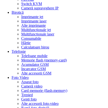
Switch KVM
Cameră supraveghere IP
Birotică
Imprimante jet
Imprimante laser
Alte imprimante
Multifuncţionale jet
Multifuncţionale laser
Consumabile
Hârtie
Calculatoare birou
Telefonie
Telefoane mobile
Memorie flash (memory-card)
Acumulator GSM
Incarcator GSM
Alte accesorii GSM
Foto Video
Aparat foto
Cameră video
Card memorie (flash-memory)
Trepied
Genţi foto
Alte accesorii foto-video
Ramă foto digitală