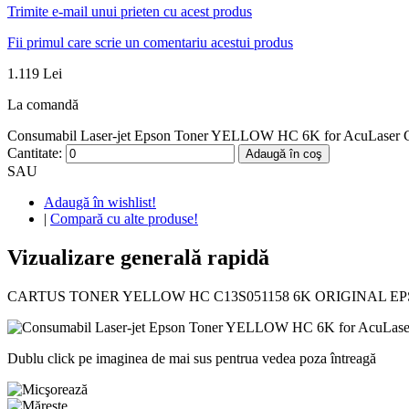
Trimite e-mail unui prieten cu acest produs
Fii primul care scrie un comentariu acestui produs
1.119 Lei
La comandă
Consumabil Laser-jet Epson Toner YELLOW HC 6K for AcuLaser C280
Cantitate:
Adaugă în coş
SAU
Adaugă în wishlist!
|
Compară cu alte produse!
Vizualizare generală rapidă
CARTUS TONER YELLOW HC C13S051158 6K ORIGINAL EPS
Dublu click pe imaginea de mai sus pentrua vedea poza întreagă