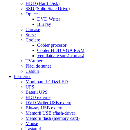
HDD (Hard-Disk)
SSD (Solid State Drive)
Optice
DVD Writer
Blu-ray
Carcase
Surse
Coolere
Cooler procesor
Cooler HDD VGA RAM
Ventilatoare sursă-carcasă
TV-tuner
Plăci de sunet
Cabluri
Periferice
Monitoare LCD&LED
UPS
Baterii UPS
HDD externe
DVD Writer USB extern
Blu-ray USB extern
Memorii USB (flash-drive)
Memorii flash (memory-card)
Mouse
Tastaturi