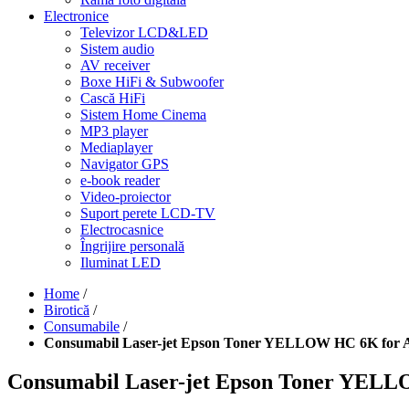
Electronice
Televizor LCD&LED
Sistem audio
AV receiver
Boxe HiFi & Subwoofer
Cască HiFi
Sistem Home Cinema
MP3 player
Mediaplayer
Navigator GPS
e-book reader
Video-proiector
Suport perete LCD-TV
Electrocasnice
Îngrijire personală
Iluminat LED
Home
/
Birotică
/
Consumabile
/
Consumabil Laser-jet Epson Toner YELLOW HC 6K for 
Consumabil Laser-jet Epson Toner YELL