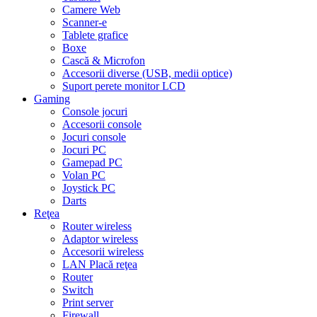
Camere Web
Scanner-e
Tablete grafice
Boxe
Cască & Microfon
Accesorii diverse (USB, medii optice)
Suport perete monitor LCD
Gaming
Console jocuri
Accesorii console
Jocuri console
Jocuri PC
Gamepad PC
Volan PC
Joystick PC
Darts
Reţea
Router wireless
Adaptor wireless
Accesorii wireless
LAN Placă reţea
Router
Switch
Print server
Firewall