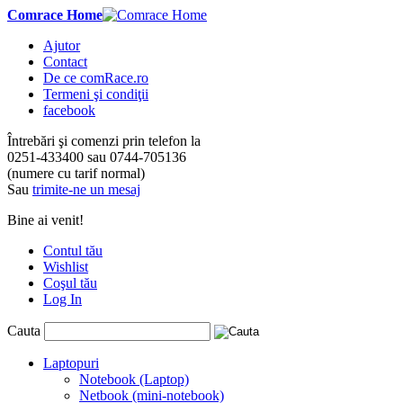
Comrace Home
Ajutor
Contact
De ce comRace.ro
Termeni şi condiţii
facebook
Întrebări şi comenzi prin telefon la
0251-433400
sau
0744-705136
(numere cu tarif normal)
Sau
trimite-ne un mesaj
Bine ai venit!
Contul tău
Wishlist
Coşul tău
Log In
Cauta
Laptopuri
Notebook (Laptop)
Netbook (mini-notebook)