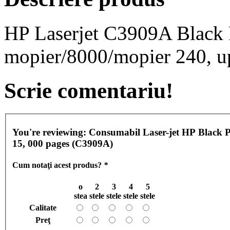
HP Laserjet C3909A Black Pr
mopier/8000/mopier 240, up
Scrie comentariu!
You're reviewing:
Consumabil Laser-jet HP Black Pr
15, 000 pages (C3909A)
Cum notaţi acest produs?
*
o
2
3
4
5
stea
stele
stele
stele
stele
Calitate
Preţ