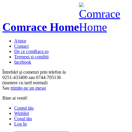
Comrace Home
Ajutor
Contact
De ce comRace.ro
Termeni şi condiţii
facebook
Întrebări şi comenzi prin telefon la
0251-433400
sau
0744-705136
(numere cu tarif normal)
Sau
trimite-ne un mesaj
Bine ai venit!
Contul tău
Wishlist
Coşul tău
Log In