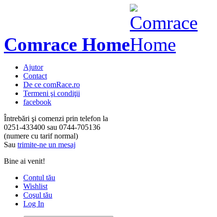
Comrace Home
Ajutor
Contact
De ce comRace.ro
Termeni şi condiţii
facebook
Întrebări şi comenzi prin telefon la
0251-433400
sau
0744-705136
(numere cu tarif normal)
Sau
trimite-ne un mesaj
Bine ai venit!
Contul tău
Wishlist
Coşul tău
Log In