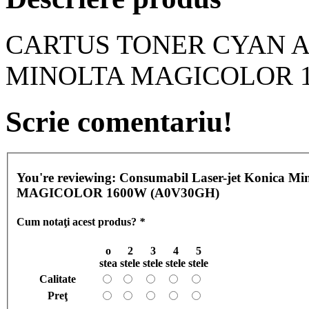
CARTUS TONER CYAN A
MINOLTA MAGICOLOR 
Scrie comentariu!
You're reviewing:
Consumabil Laser-jet Konica M
MAGICOLOR 1600W (A0V30GH)
Cum notaţi acest produs?
*
o
2
3
4
5
stea
stele
stele
stele
stele
Calitate
Preţ