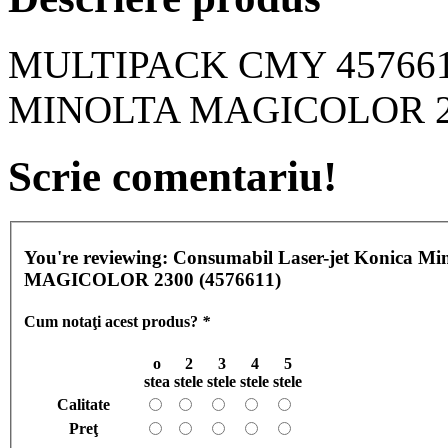
MULTIPACK CMY 457661
MINOLTA MAGICOLOR 2
Scrie comentariu!
You're reviewing:
Consumabil Laser-jet Konica
MAGICOLOR 2300 (4576611)
Cum notaţi acest produs?
*
o
2
3
4
5
stea
stele
stele
stele
stele
Calitate
Preţ