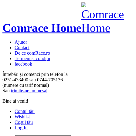
Comrace Home
Ajutor
Contact
De ce comRace.ro
Termeni şi condiţii
facebook
Întrebări şi comenzi prin telefon la
0251-433400
sau
0744-705136
(numere cu tarif normal)
Sau
trimite-ne un mesaj
Bine ai venit!
Contul tău
Wishlist
Coşul tău
Log In