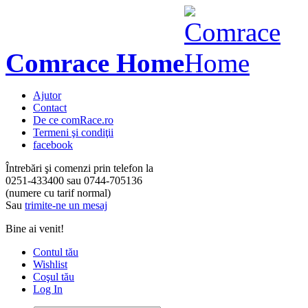
Comrace Home
Ajutor
Contact
De ce comRace.ro
Termeni şi condiţii
facebook
Întrebări şi comenzi prin telefon la
0251-433400
sau
0744-705136
(numere cu tarif normal)
Sau
trimite-ne un mesaj
Bine ai venit!
Contul tău
Wishlist
Coşul tău
Log In