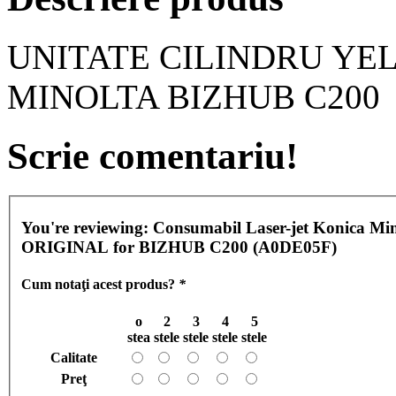
UNITATE CILINDRU YEL
MINOLTA BIZHUB C200
Scrie comentariu!
You're reviewing:
Consumabil Laser-jet Konica
ORIGINAL for BIZHUB C200 (A0DE05F)
Cum notaţi acest produs?
*
o
2
3
4
5
stea
stele
stele
stele
stele
Calitate
Preţ