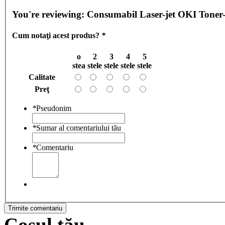
You're reviewing:
Consumabil Laser-jet OKI Toner
Cum notaţi acest produs?
*
o
2
3
4
5
stea
stele
stele
stele
stele
Calitate
Preţ
*
Pseudonim
*
Sumar al comentariului tău
*
Comentariu
Trimite comentariu
Coşul tău