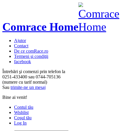
Comrace Home
Ajutor
Contact
De ce comRace.ro
Termeni şi condiţii
facebook
Întrebări şi comenzi prin telefon la
0251-433400
sau
0744-705136
(numere cu tarif normal)
Sau
trimite-ne un mesaj
Bine ai venit!
Contul tău
Wishlist
Coşul tău
Log In