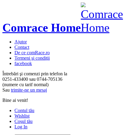
Comrace Home
Ajutor
Contact
De ce comRace.ro
Termeni şi condiţii
facebook
Întrebări şi comenzi prin telefon la
0251-433400
sau
0744-705136
(numere cu tarif normal)
Sau
trimite-ne un mesaj
Bine ai venit!
Contul tău
Wishlist
Coşul tău
Log In