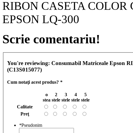
RIBON CASETA COLOR C
EPSON LQ-300
Scrie comentariu!
You're reviewing:
Consumabil Matriceale Epso
(C13S015077)
Cum notaţi acest produs?
*
o
2
3
4
5
stea
stele
stele
stele
stele
Calitate
Preţ
*
Pseudonim