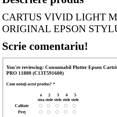
CARTUS VIVID LIGHT M
ORIGINAL EPSON STYLU
Scrie comentariu!
You're reviewing:
Consumabil Plotter Epson Car
PRO 11880 (C13T591600)
Cum notaţi acest produs?
*
o
2
3
4
5
stea
stele
stele
stele
stele
Calitate
Preţ