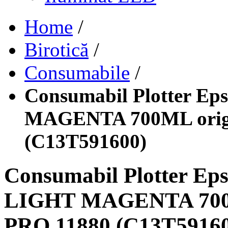
Home
/
Birotică
/
Consumabile
/
Consumabil Plotter Ep
MAGENTA 700ML origi
(C13T591600)
Consumabil Plotter Ep
LIGHT MAGENTA 700M
PRO 11880 (C13T59160