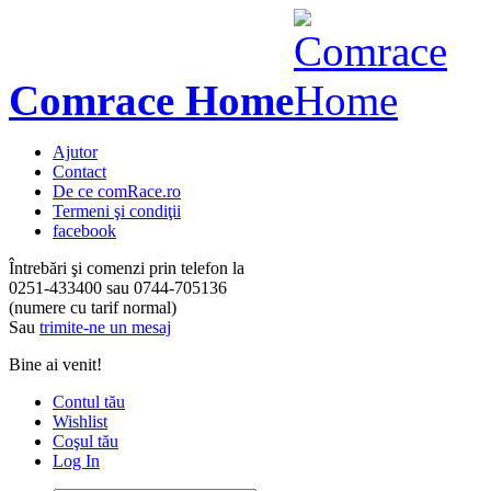
Comrace Home
Ajutor
Contact
De ce comRace.ro
Termeni şi condiţii
facebook
Întrebări şi comenzi prin telefon la
0251-433400
sau
0744-705136
(numere cu tarif normal)
Sau
trimite-ne un mesaj
Bine ai venit!
Contul tău
Wishlist
Coşul tău
Log In