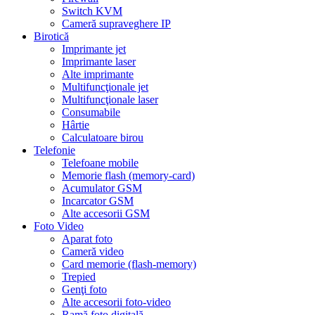
Switch KVM
Cameră supraveghere IP
Birotică
Imprimante jet
Imprimante laser
Alte imprimante
Multifuncţionale jet
Multifuncţionale laser
Consumabile
Hârtie
Calculatoare birou
Telefonie
Telefoane mobile
Memorie flash (memory-card)
Acumulator GSM
Incarcator GSM
Alte accesorii GSM
Foto Video
Aparat foto
Cameră video
Card memorie (flash-memory)
Trepied
Genţi foto
Alte accesorii foto-video
Ramă foto digitală