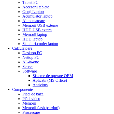
Tablet PC
Accesorii tablete
Genţi Laptop
Acumulator laptop
Alimentatoare
Memorii USB externe
HDD USB extern
Memorii laptop
HDD laptop
Standuri-cooler laptop
Calculatoare
Desktop PC
Nettop PC
All-in-one
Server
Software
Sisteme de operare OEM
Aplicaţii (MS Office)
Antivirus
Componente
Plăci de bază
Plăci video
Memorii
Memorii flash (carduri)
Procesoare