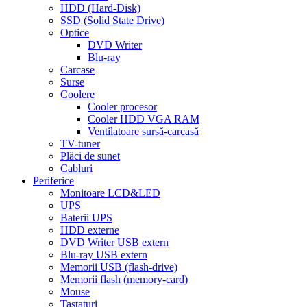
HDD (Hard-Disk)
SSD (Solid State Drive)
Optice
DVD Writer
Blu-ray
Carcase
Surse
Coolere
Cooler procesor
Cooler HDD VGA RAM
Ventilatoare sursă-carcasă
TV-tuner
Plăci de sunet
Cabluri
Periferice
Monitoare LCD&LED
UPS
Baterii UPS
HDD externe
DVD Writer USB extern
Blu-ray USB extern
Memorii USB (flash-drive)
Memorii flash (memory-card)
Mouse
Tastaturi