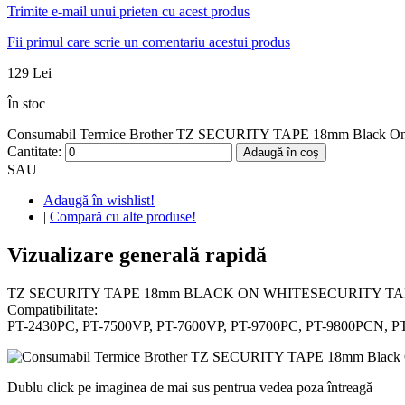
Trimite e-mail unui prieten cu acest produs
Fii primul care scrie un comentariu acestui produs
129 Lei
În stoc
Consumabil Termice Brother TZ SECURITY TAPE 18mm Black On Wh
Cantitate:
Adaugă în coş
SAU
Adaugă în wishlist!
|
Compară cu alte produse!
Vizualizare generală rapidă
TZ SECURITY TAPE 18mm BLACK ON WHITESECURITY TA
Compatibilitate:
PT-2430PC, PT-7500VP, PT-7600VP, PT-9700PC, PT-9800PCN, PT
Dublu click pe imaginea de mai sus pentrua vedea poza întreagă