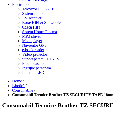
Electronice
Televizor LCD&LED
Sistem audio
AV receiver
Boxe HiFi & Subwoofer
Cască HiFi
Sistem Home Cinema
MP3 player
Mediaplayer
Navigator GPS
e-book reader
Video-proiector
Suport perete LCD-TV
Electrocasnice
Îngrijire personală
Iluminat LED
Home
/
Birotică
/
Consumabile
/
Consumabil Termice Brother TZ SECURITY TAPE 18m
Consumabil Termice Brother TZ SECU