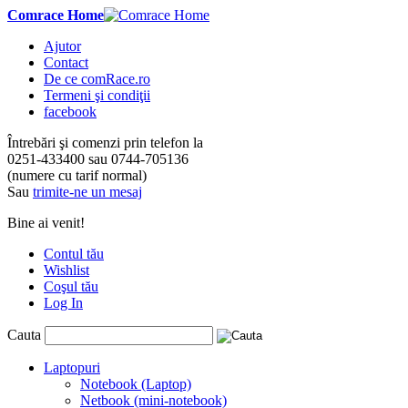
Comrace Home
Ajutor
Contact
De ce comRace.ro
Termeni şi condiţii
facebook
Întrebări şi comenzi prin telefon la
0251-433400
sau
0744-705136
(numere cu tarif normal)
Sau
trimite-ne un mesaj
Bine ai venit!
Contul tău
Wishlist
Coşul tău
Log In
Cauta
Laptopuri
Notebook (Laptop)
Netbook (mini-notebook)