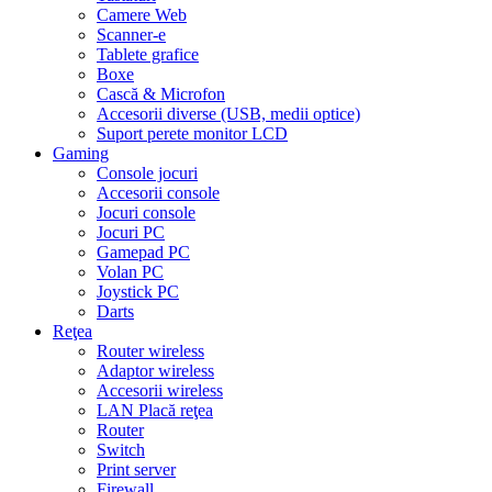
Camere Web
Scanner-e
Tablete grafice
Boxe
Cască & Microfon
Accesorii diverse (USB, medii optice)
Suport perete monitor LCD
Gaming
Console jocuri
Accesorii console
Jocuri console
Jocuri PC
Gamepad PC
Volan PC
Joystick PC
Darts
Reţea
Router wireless
Adaptor wireless
Accesorii wireless
LAN Placă reţea
Router
Switch
Print server
Firewall