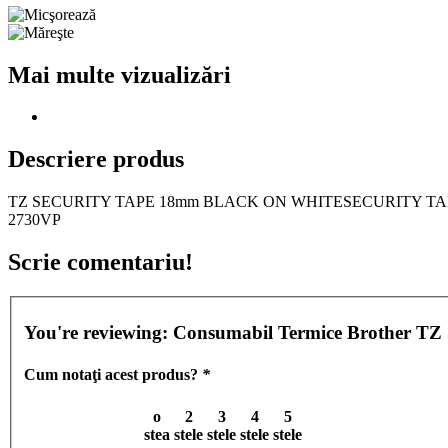
Mai multe vizualizări
Descriere produs
TZ SECURITY TAPE 18mm BLACK ON WHITESECURITY TAPE Compa
2730VP
Scrie comentariu!
You're reviewing:
Consumabil Termice Brother
Cum notaţi acest produs?
*
o
2
3
4
5
stea
stele
stele
stele
stele