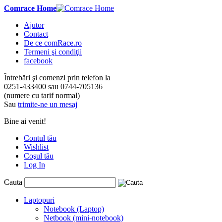
Comrace Home
Ajutor
Contact
De ce comRace.ro
Termeni şi condiţii
facebook
Întrebări şi comenzi prin telefon la
0251-433400
sau
0744-705136
(numere cu tarif normal)
Sau
trimite-ne un mesaj
Bine ai venit!
Contul tău
Wishlist
Coşul tău
Log In
Cauta
Laptopuri
Notebook (Laptop)
Netbook (mini-notebook)