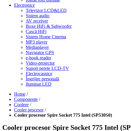
Electronice
Televizor LCD&LED
Sistem audio
AV receiver
Boxe HiFi & Subwoofer
Cască HiFi
Sistem Home Cinema
MP3 player
Mediaplayer
Navigator GPS
e-book reader
Video-proiector
Suport perete LCD-TV
Electrocasnice
Îngrijire personală
Iluminat LED
Home
/
Componente
/
Coolere
/
Cooler procesor
/
Cooler procesor Spire Socket 775 Intel (SP530S0)
Cooler procesor Spire Socket 775 Intel (S