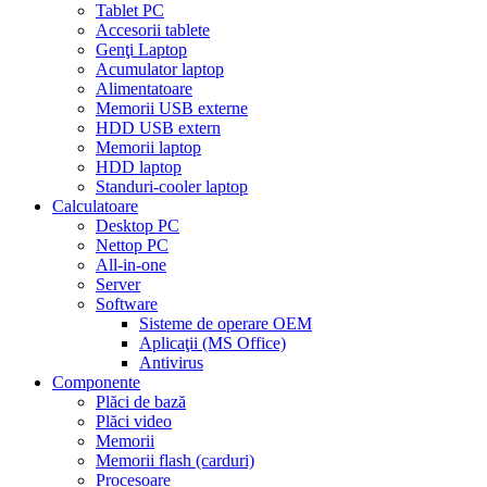
Tablet PC
Accesorii tablete
Genţi Laptop
Acumulator laptop
Alimentatoare
Memorii USB externe
HDD USB extern
Memorii laptop
HDD laptop
Standuri-cooler laptop
Calculatoare
Desktop PC
Nettop PC
All-in-one
Server
Software
Sisteme de operare OEM
Aplicaţii (MS Office)
Antivirus
Componente
Plăci de bază
Plăci video
Memorii
Memorii flash (carduri)
Procesoare