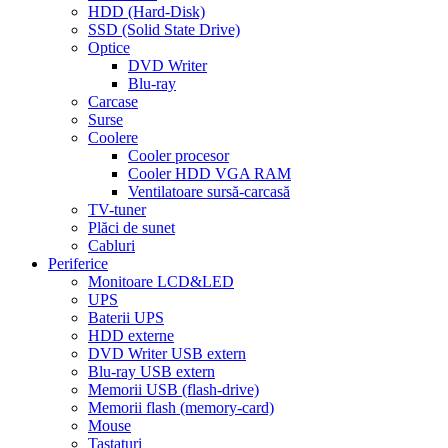
HDD (Hard-Disk)
SSD (Solid State Drive)
Optice
DVD Writer
Blu-ray
Carcase
Surse
Coolere
Cooler procesor
Cooler HDD VGA RAM
Ventilatoare sursă-carcasă
TV-tuner
Plăci de sunet
Cabluri
Periferice
Monitoare LCD&LED
UPS
Baterii UPS
HDD externe
DVD Writer USB extern
Blu-ray USB extern
Memorii USB (flash-drive)
Memorii flash (memory-card)
Mouse
Tastaturi