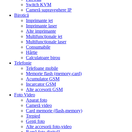
Switch KVM
Cameră supraveghere IP
Birotică
Imprimante jet
Imprimante laser
Alte imprimante
Multifuncţionale jet
Multifuncţionale laser
Consumabile
Hârtie
Calculatoare birou
Telefonie
Telefoane mobile
Memorie flash (memory-card)
Acumulator GSM
Incarcator GSM
Alte accesorii GSM
Foto Video
Aparat foto
Cameră video
Card memorie (flash-memory)
Trepied
Genţi foto
Alte accesorii foto-video
Ramă foto digitală