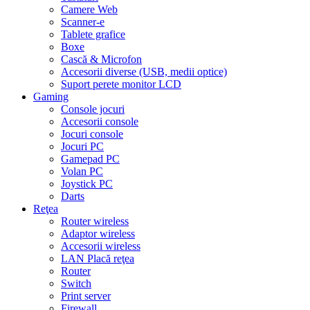
Camere Web
Scanner-e
Tablete grafice
Boxe
Cască & Microfon
Accesorii diverse (USB, medii optice)
Suport perete monitor LCD
Gaming
Console jocuri
Accesorii console
Jocuri console
Jocuri PC
Gamepad PC
Volan PC
Joystick PC
Darts
Reţea
Router wireless
Adaptor wireless
Accesorii wireless
LAN Placă reţea
Router
Switch
Print server
Firewall