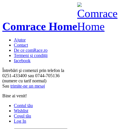
Comrace Home
Ajutor
Contact
De ce comRace.ro
Termeni şi condiţii
facebook
Întrebări şi comenzi prin telefon la
0251-433400
sau
0744-705136
(numere cu tarif normal)
Sau
trimite-ne un mesaj
Bine ai venit!
Contul tău
Wishlist
Coşul tău
Log In