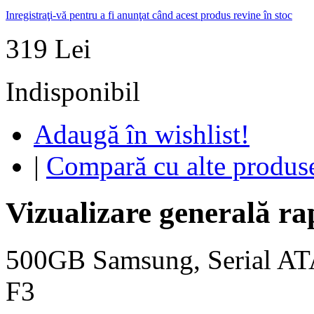
Inregistraţi-vă pentru a fi anunţat când acest produs revine în stoc
319 Lei
Indisponibil
Adaugă în wishlist!
|
Compară cu alte produs
Vizualizare generală ra
500GB Samsung, Serial AT
F3