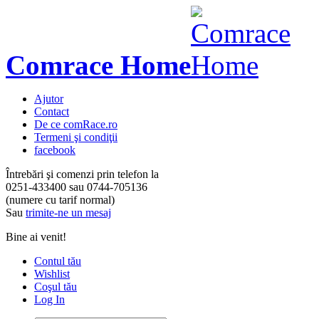
Comrace Home
Ajutor
Contact
De ce comRace.ro
Termeni şi condiţii
facebook
Întrebări şi comenzi prin telefon la
0251-433400
sau
0744-705136
(numere cu tarif normal)
Sau
trimite-ne un mesaj
Bine ai venit!
Contul tău
Wishlist
Coşul tău
Log In