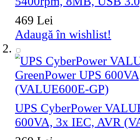
5400rpm, 8MB, USB 3
469 Lei
Adaugă în wishlist!
UPS CyberPower VALU
600VA, 3x IEC, AVR (