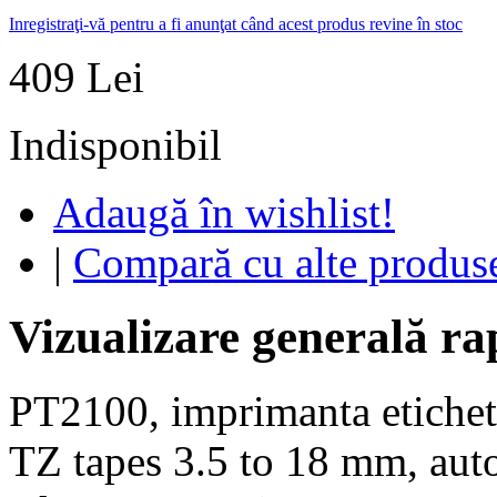
Inregistraţi-vă pentru a fi anunţat când acest produs revine în stoc
409 Lei
Indisponibil
Adaugă în wishlist!
|
Compară cu alte produs
Vizualizare generală ra
PT2100, imprimanta etich
TZ tapes 3.5 to 18 mm, auto