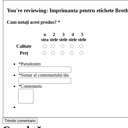
You're reviewing:
Imprimanta pentru etichete Br
Cum notaţi acest produs?
*
o
2
3
4
5
stea
stele
stele
stele
stele
Calitate
Preţ
*
Pseudonim
*
Sumar al comentariului tău
*
Comentariu
Trimite comentariu