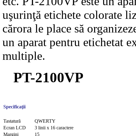
etc. PT-2100VP este un apara
uşurinţă etichete colorate liz
cărora le place să organize
un aparat pentru etichetat ex
multiple.
PT-2100VP
Specificaţii
Tastatură
QWERTY
Ecran LCD
3 linii x 16 caractere
Margini
15