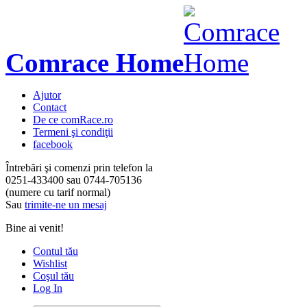
Comrace Home
Ajutor
Contact
De ce comRace.ro
Termeni şi condiţii
facebook
Întrebări şi comenzi prin telefon la
0251-433400
sau
0744-705136
(numere cu tarif normal)
Sau
trimite-ne un mesaj
Bine ai venit!
Contul tău
Wishlist
Coşul tău
Log In