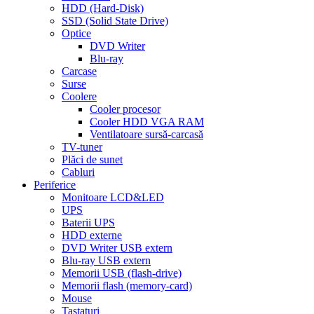
HDD (Hard-Disk)
SSD (Solid State Drive)
Optice
DVD Writer
Blu-ray
Carcase
Surse
Coolere
Cooler procesor
Cooler HDD VGA RAM
Ventilatoare sursă-carcasă
TV-tuner
Plăci de sunet
Cabluri
Periferice
Monitoare LCD&LED
UPS
Baterii UPS
HDD externe
DVD Writer USB extern
Blu-ray USB extern
Memorii USB (flash-drive)
Memorii flash (memory-card)
Mouse
Tastaturi