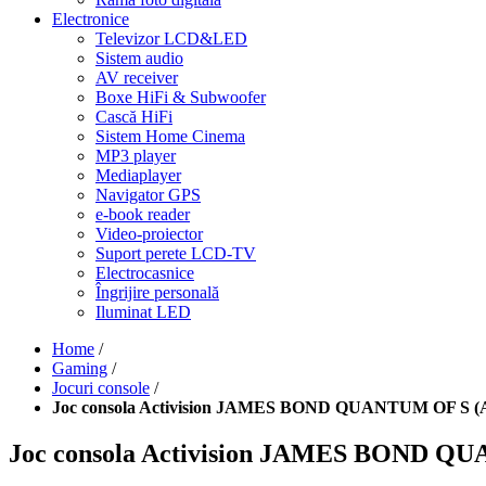
Electronice
Televizor LCD&LED
Sistem audio
AV receiver
Boxe HiFi & Subwoofer
Cască HiFi
Sistem Home Cinema
MP3 player
Mediaplayer
Navigator GPS
e-book reader
Video-proiector
Suport perete LCD-TV
Electrocasnice
Îngrijire personală
Iluminat LED
Home
/
Gaming
/
Jocuri console
/
Joc consola Activision JAMES BOND QUANTUM OF S (
Joc consola Activision JAMES BOND Q