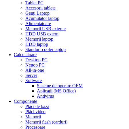
Tablet PC
Accesorii tablete
Genţi Laptop
Acumulator laptop
Alimentatoare
Memorii USB externe
HDD USB extern
Memorii laptop
HDD laptop
Standuri-cooler laptop
Calculatoare
Desktop PC
Nettop PC
All-in-one
Server
Software
Sisteme de operare OEM
Aplicaţii (MS Office)
Antivirus
Componente
Plăci de bază
Plăci video
Memorii
Memorii flash (carduri)
Procesoare