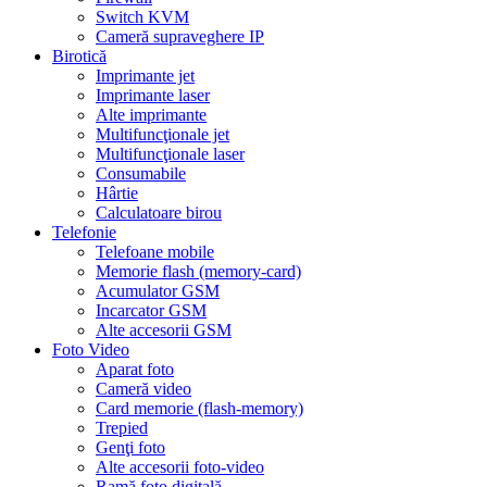
Switch KVM
Cameră supraveghere IP
Birotică
Imprimante jet
Imprimante laser
Alte imprimante
Multifuncţionale jet
Multifuncţionale laser
Consumabile
Hârtie
Calculatoare birou
Telefonie
Telefoane mobile
Memorie flash (memory-card)
Acumulator GSM
Incarcator GSM
Alte accesorii GSM
Foto Video
Aparat foto
Cameră video
Card memorie (flash-memory)
Trepied
Genţi foto
Alte accesorii foto-video
Ramă foto digitală