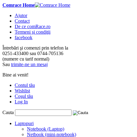
Comrace Home
Ajutor
Contact
De ce comRace.ro
Termeni şi condiţii
facebook
Întrebări şi comenzi prin telefon la
0251-433400
sau
0744-705136
(numere cu tarif normal)
Sau
trimite-ne un mesaj
Bine ai venit!
Contul tău
Wishlist
Coşul tău
Log In
Cauta
Laptopuri
Notebook (Laptop)
Netbook (mini-notebook)