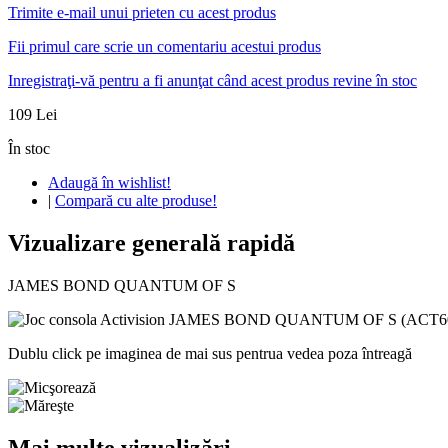
Trimite e-mail unui prieten cu acest produs
Fii primul care scrie un comentariu acestui produs
Inregistraţi-vă pentru a fi anunţat când acest produs revine în stoc
109 Lei
În stoc
Adaugă în wishlist!
|
Compară cu alte produse!
Vizualizare generală rapidă
JAMES BOND QUANTUM OF S
Dublu click pe imaginea de mai sus pentrua vedea poza întreagă
Mai multe vizualizări