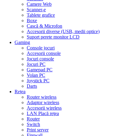
Camere Web
Scanner-e
Tablete grafice
Boxe
Cască & Microfon
Accesorii diverse (USB, medii optice)
Suport perete monitor LCD
Gaming
Console jocuri
Accesorii console
Jocuri console
Jocuri PC
Gamepad PC
Volan PC
Joystick PC
Darts
Reţea
Router wireless
Adaptor wireless
Accesorii wireless
LAN Placă reţea
Router
Switch
Print server
Firewall