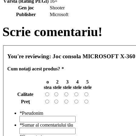
Vârsta (Rating PEGI)
16+
Gen joc
Shooter
Publisher
Microsoft
Scrie comentariu!
You're reviewing:
Joc consola MICROSOFT X-360 
Cum notaţi acest produs?
*
o
2
3
4
5
stea
stele
stele
stele
stele
Calitate
Preţ
*
Pseudonim
*
Sumar al comentariului tău