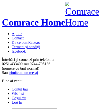
Comrace Home
Ajutor
Contact
De ce comRace.ro
Termeni şi condiţii
facebook
Întrebări şi comenzi prin telefon la
0251-433400
sau
0744-705136
(numere cu tarif normal)
Sau
trimite-ne un mesaj
Bine ai venit!
Contul tău
Wishlist
Coşul tău
Log In