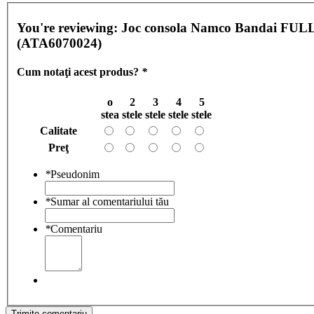
You're reviewing:
Joc consola Namco Bandai 
(ATA6070024)
Cum notaţi acest produs?
*
o
2
3
4
5
stea
stele
stele
stele
stele
Calitate
Preţ
*
Pseudonim
*
Sumar al comentariului tău
*
Comentariu
Trimite comentariu