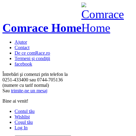
Comrace Home
Ajutor
Contact
De ce comRace.ro
Termeni şi condiţii
facebook
Întrebări şi comenzi prin telefon la
0251-433400
sau
0744-705136
(numere cu tarif normal)
Sau
trimite-ne un mesaj
Bine ai venit!
Contul tău
Wishlist
Coşul tău
Log In