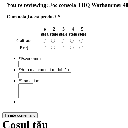
You're reviewing:
Joc consola THQ Warhammer
Cum notaţi acest produs?
*
o
2
3
4
5
stea
stele
stele
stele
stele
Calitate
Preţ
*
Pseudonim
*
Sumar al comentariului tău
*
Comentariu
Trimite comentariu
Coşul tău