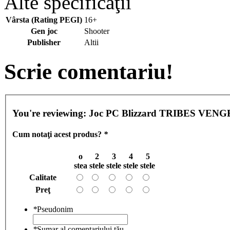
Alte specificaţii
Vârsta (Rating PEGI)
16+
Gen joc
Shooter
Publisher
Altii
Scrie comentariu!
You're reviewing:
Joc PC Blizzard TRIBES VEN
Cum notaţi acest produs?
*
o
2
3
4
5
stea
stele
stele
stele
stele
Calitate
Preţ
*
Pseudonim
*
Sumar al comentariului tău