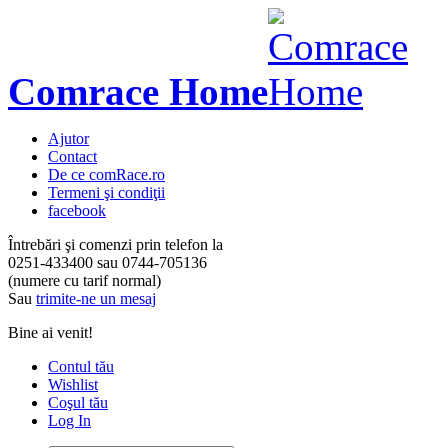
Comrace Home
Ajutor
Contact
De ce comRace.ro
Termeni şi condiţii
facebook
Întrebări şi comenzi prin telefon la
0251-433400
sau
0744-705136
(numere cu tarif normal)
Sau
trimite-ne un mesaj
Bine ai venit!
Contul tău
Wishlist
Coşul tău
Log In