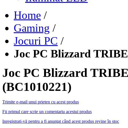
Home
/
Gaming
/
Jocuri PC
/
Joc PC Blizzard TRI
Joc PC Blizzard TR
(BC1010221)
Trimite e-mail unui prieten cu acest produs
Fii primul care scrie un comentariu acestui produs
Inregistraţi-vă pentru a fi anunţat când acest produs revine în stoc