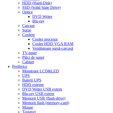
HDD (Hard-Disk)
SSD (Solid State Drive)
Optice
DVD Writer
Blu-ray
Carcase
Surse
Coolere
Cooler procesor
Cooler HDD VGA RAM
Ventilatoare sursă-carcasă
TV-tuner
Plăci de sunet
Cabluri
Periferice
Monitoare LCD&LED
UPS
Baterii UPS
HDD externe
DVD Writer USB extern
Blu-ray USB extern
Memorii USB (flash-drive)
Memorii flash (memory-card)
Mouse
Tastaturi