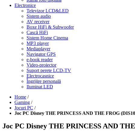
Electronice
Televizor LCD&LED
Sistem audio
AV receiver
Boxe HiFi & Subwoofer
Cască HiFi
Sistem Home Cinema
MP3 player
Mediaplayer
Navigator GPS
e-book reader
Video-proiector
Suport perete LCD-TV
Electrocasnice
Îngrijire personală
Iluminat LED
Home
/
Gaming
/
Jocuri PC
/
Joc PC Disney THE PRINCESS AND THE FROG (DIS10
Joc PC Disney THE PRINCESS AND THE