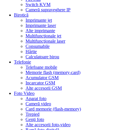
Switch KVM
Cameră supraveghere IP
Birotică
Imprimante jet
Imprimante laser
Alte imprimante
Multifuncţionale jet
Multifuncţionale laser
Consumabile
Hârtie
Calculatoare birou
Telefonie
Telefoane mobile
Memorie flash (memory-card)
Acumulator GSM
Incarcator GSM
Alte accesorii GSM
Foto Video
Aparat foto
Cameră video
Card memorie (flash-memory)
Trepied
Genţi foto
Alte accesorii foto-video
Ramă foto digitală