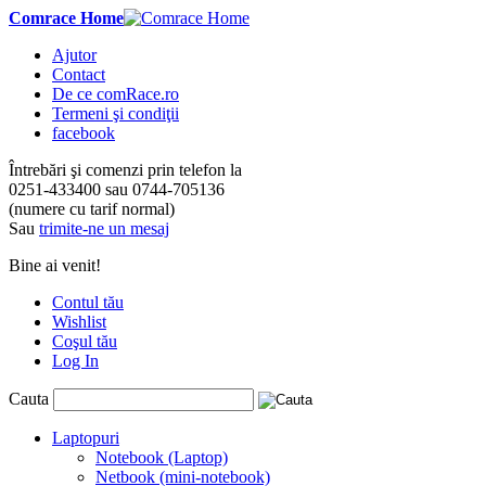
Comrace Home
Ajutor
Contact
De ce comRace.ro
Termeni şi condiţii
facebook
Întrebări şi comenzi prin telefon la
0251-433400
sau
0744-705136
(numere cu tarif normal)
Sau
trimite-ne un mesaj
Bine ai venit!
Contul tău
Wishlist
Coşul tău
Log In
Cauta
Laptopuri
Notebook (Laptop)
Netbook (mini-notebook)