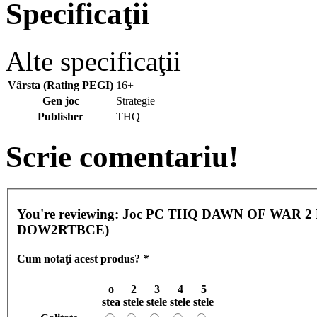
Specificaţii
Alte specificaţii
Vârsta (Rating PEGI)
16+
Gen joc
Strategie
Publisher
THQ
Scrie comentariu!
You're reviewing:
Joc PC THQ DAWN OF WAR 2 RE
DOW2RTBCE)
Cum notaţi acest produs?
*
o
2
3
4
5
stea
stele
stele
stele
stele