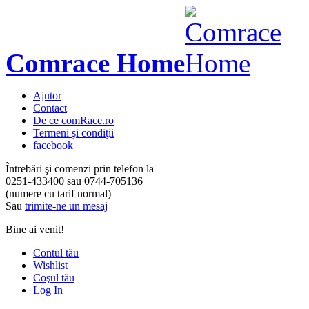
Comrace Home
Ajutor
Contact
De ce comRace.ro
Termeni şi condiţii
facebook
Întrebări şi comenzi prin telefon la
0251-433400
sau
0744-705136
(numere cu tarif normal)
Sau
trimite-ne un mesaj
Bine ai venit!
Contul tău
Wishlist
Coşul tău
Log In