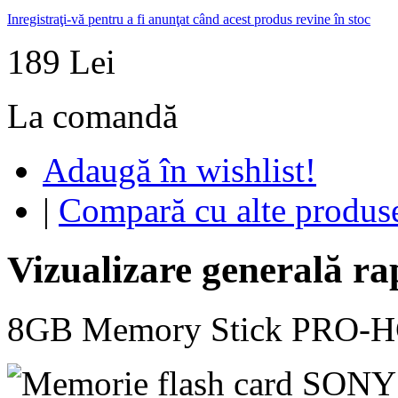
Inregistraţi-vă pentru a fi anunţat când acest produs revine în stoc
189 Lei
La comandă
Adaugă în wishlist!
|
Compară cu alte produs
Vizualizare generală ra
8GB Memory Stick PRO-H