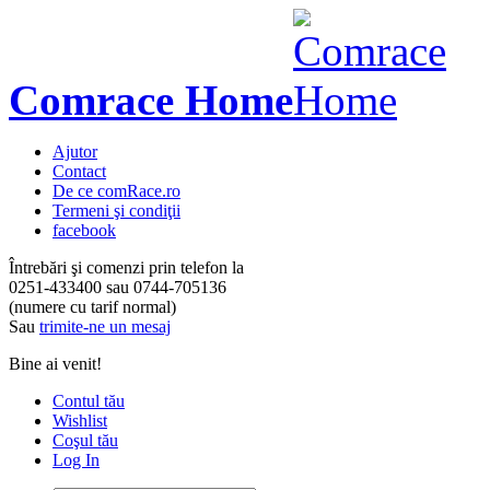
Comrace Home
Ajutor
Contact
De ce comRace.ro
Termeni şi condiţii
facebook
Întrebări şi comenzi prin telefon la
0251-433400
sau
0744-705136
(numere cu tarif normal)
Sau
trimite-ne un mesaj
Bine ai venit!
Contul tău
Wishlist
Coşul tău
Log In