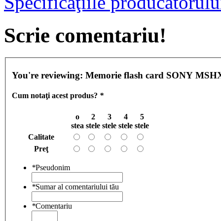
Specificaţiile producătorulu
Scrie comentariu!
You're reviewing:
Memorie flash card SONY MSH
Cum notaţi acest produs?
*
o
2
3
4
5
stea
stele
stele
stele
stele
Calitate
Preţ
*
Pseudonim
*
Sumar al comentariului tău
*
Comentariu