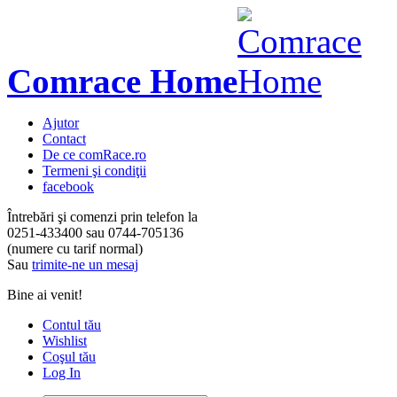
Comrace Home
Ajutor
Contact
De ce comRace.ro
Termeni şi condiţii
facebook
Întrebări şi comenzi prin telefon la
0251-433400
sau
0744-705136
(numere cu tarif normal)
Sau
trimite-ne un mesaj
Bine ai venit!
Contul tău
Wishlist
Coşul tău
Log In