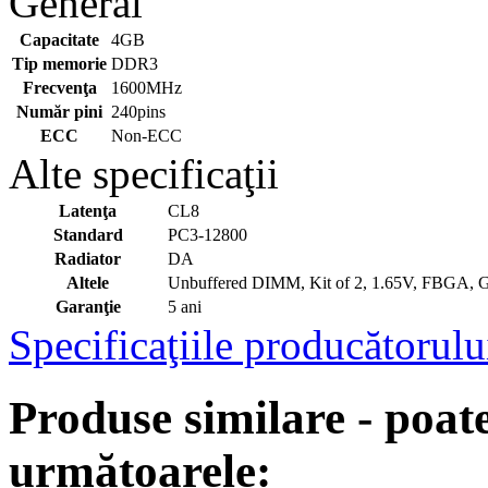
General
Capacitate
4GB
Tip memorie
DDR3
Frecvenţa
1600MHz
Număr pini
240pins
ECC
Non-ECC
Alte specificaţii
Latenţa
CL8
Standard
PC3-12800
Radiator
DA
Altele
Unbuffered DIMM, Kit of 2, 1.65V, FBGA, G
Garanţie
5 ani
Specificaţiile producătorulu
Produse similare - poate
următoarele: