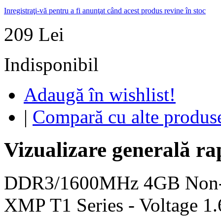
Inregistraţi-vă pentru a fi anunţat când acest produs revine în stoc
209 Lei
Indisponibil
Adaugă în wishlist!
|
Compară cu alte produs
Vizualizare generală ra
DDR3/1600MHz 4GB Non-
XMP T1 Series - Voltage 1.