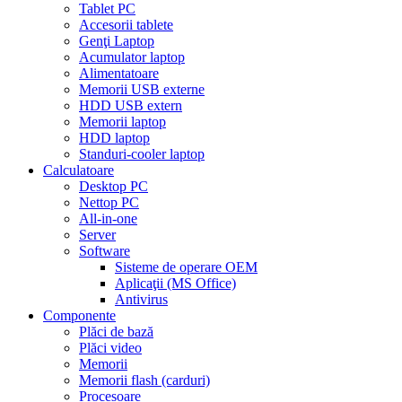
Tablet PC
Accesorii tablete
Genţi Laptop
Acumulator laptop
Alimentatoare
Memorii USB externe
HDD USB extern
Memorii laptop
HDD laptop
Standuri-cooler laptop
Calculatoare
Desktop PC
Nettop PC
All-in-one
Server
Software
Sisteme de operare OEM
Aplicaţii (MS Office)
Antivirus
Componente
Plăci de bază
Plăci video
Memorii
Memorii flash (carduri)
Procesoare