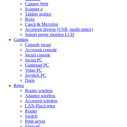
Camere Web
Scanner-e
Tablete grafice
Boxe
Cască & Microfon
Accesorii diverse (USB, medii optice)
Suport perete monitor LCD
Gaming
Console jocuri
Accesorii console
Jocuri console
Jocuri PC
Gamepad PC
Volan PC
Joystick PC
Darts
Reţea
Router wireless
Adaptor wireless
Accesorii wireless
LAN Placă reţea
Router
Switch
Print server
Firewall