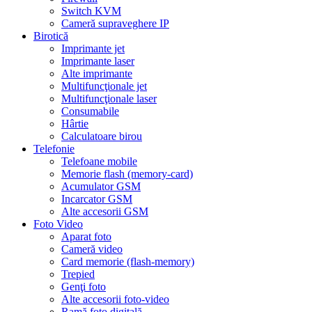
Switch KVM
Cameră supraveghere IP
Birotică
Imprimante jet
Imprimante laser
Alte imprimante
Multifuncţionale jet
Multifuncţionale laser
Consumabile
Hârtie
Calculatoare birou
Telefonie
Telefoane mobile
Memorie flash (memory-card)
Acumulator GSM
Incarcator GSM
Alte accesorii GSM
Foto Video
Aparat foto
Cameră video
Card memorie (flash-memory)
Trepied
Genţi foto
Alte accesorii foto-video
Ramă foto digitală