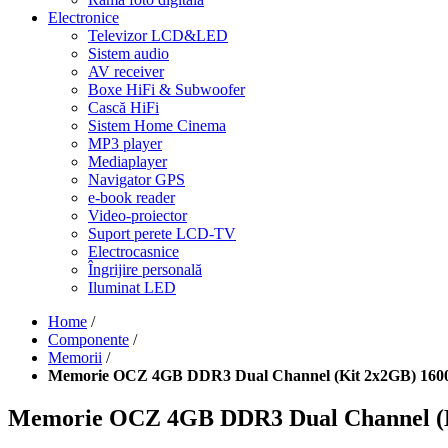
Electronice
Televizor LCD&LED
Sistem audio
AV receiver
Boxe HiFi & Subwoofer
Cască HiFi
Sistem Home Cinema
MP3 player
Mediaplayer
Navigator GPS
e-book reader
Video-proiector
Suport perete LCD-TV
Electrocasnice
Îngrijire personală
Iluminat LED
Home
/
Componente
/
Memorii
/
Memorie OCZ 4GB DDR3 Dual Channel (Kit 2x2GB) 
Memorie OCZ 4GB DDR3 Dual Channel 