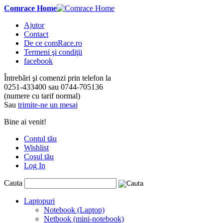
Comrace Home
Ajutor
Contact
De ce comRace.ro
Termeni şi condiţii
facebook
Întrebări şi comenzi prin telefon la
0251-433400
sau
0744-705136
(numere cu tarif normal)
Sau
trimite-ne un mesaj
Bine ai venit!
Contul tău
Wishlist
Coşul tău
Log In
Cauta
Laptopuri
Notebook (Laptop)
Netbook (mini-notebook)