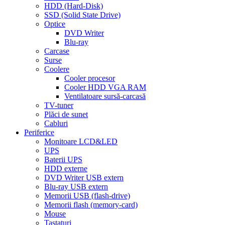
HDD (Hard-Disk)
SSD (Solid State Drive)
Optice
DVD Writer
Blu-ray
Carcase
Surse
Coolere
Cooler procesor
Cooler HDD VGA RAM
Ventilatoare sursă-carcasă
TV-tuner
Plăci de sunet
Cabluri
Periferice
Monitoare LCD&LED
UPS
Baterii UPS
HDD externe
DVD Writer USB extern
Blu-ray USB extern
Memorii USB (flash-drive)
Memorii flash (memory-card)
Mouse
Tastaturi