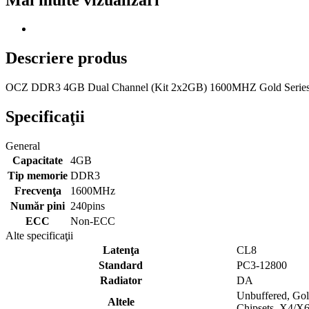
Descriere produs
OCZ DDR3 4GB Dual Channel (Kit 2x2GB) 1600MHZ Gold Series 8-8-
Specificaţii
General
Capacitate
4GB
Tip memorie
DDR3
Frecvenţa
1600MHz
Număr pini
240pins
ECC
Non-ECC
Alte specificaţii
Latenţa
CL8
Standard
PC3-12800
Radiator
DA
Unbuffered, Gol
Altele
Chipsets, X4/X6