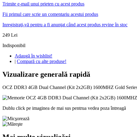
Trimite e-mail unui prieten cu acest produs
Fii primul care scrie un comentariu acestui produs
Inregistraţi-vă pentru a fi anunţat când acest produs revine în stoc
249 Lei
Indisponibil
Adaugă în wishlist!
|
Compară cu alte produse!
Vizualizare generală rapidă
OCZ DDR3 4GB Dual Channel (Kit 2x2GB) 1600MHZ Gold Series 8-8-
Dublu click pe imaginea de mai sus pentrua vedea poza întreagă
Mai multe vizualizări