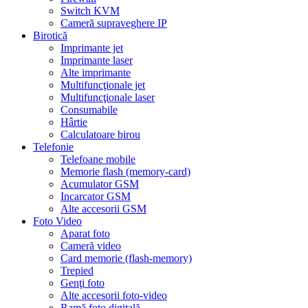
Switch KVM
Cameră supraveghere IP
Birotică
Imprimante jet
Imprimante laser
Alte imprimante
Multifuncţionale jet
Multifuncţionale laser
Consumabile
Hârtie
Calculatoare birou
Telefonie
Telefoane mobile
Memorie flash (memory-card)
Acumulator GSM
Incarcator GSM
Alte accesorii GSM
Foto Video
Aparat foto
Cameră video
Card memorie (flash-memory)
Trepied
Genţi foto
Alte accesorii foto-video
Ramă foto digitală