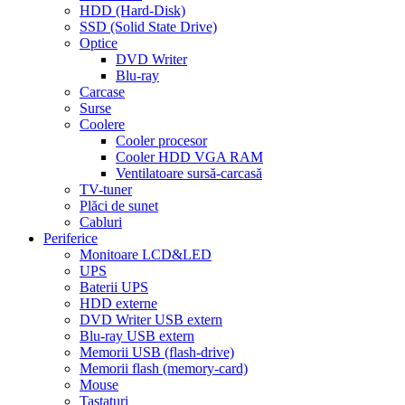
HDD (Hard-Disk)
SSD (Solid State Drive)
Optice
DVD Writer
Blu-ray
Carcase
Surse
Coolere
Cooler procesor
Cooler HDD VGA RAM
Ventilatoare sursă-carcasă
TV-tuner
Plăci de sunet
Cabluri
Periferice
Monitoare LCD&LED
UPS
Baterii UPS
HDD externe
DVD Writer USB extern
Blu-ray USB extern
Memorii USB (flash-drive)
Memorii flash (memory-card)
Mouse
Tastaturi