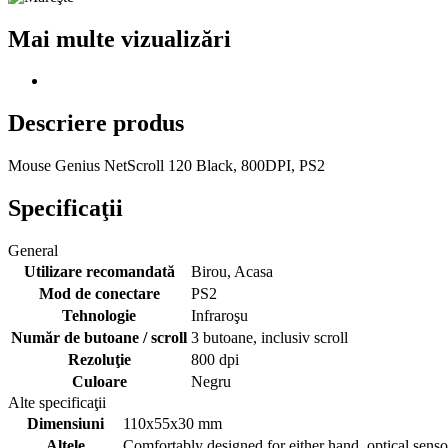
Mai multe vizualizări
Descriere produs
Mouse Genius NetScroll 120 Black, 800DPI, PS2
Specificaţii
General
Utilizare recomandată
Birou, Acasa
Mod de conectare
PS2
Tehnologie
Infraroşu
Număr de butoane / scroll
3 butoane, inclusiv scroll
Rezoluţie
800 dpi
Culoare
Negru
Alte specificaţii
Dimensiuni
110x55x30 mm
Altele
Comfortably designed for either hand, optical senso