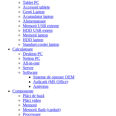
Tablet PC
Accesorii tablete
Genţi Laptop
Acumulator laptop
Alimentatoare
Memorii USB externe
HDD USB extern
Memorii laptop
HDD laptop
Standuri-cooler laptop
Calculatoare
Desktop PC
Nettop PC
All-in-one
Server
Software
Sisteme de operare OEM
Aplicaţii (MS Office)
Antivirus
Componente
Plăci de bază
Plăci video
Memorii
Memorii flash (carduri)
Procesoare