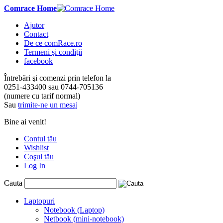
Comrace Home
Ajutor
Contact
De ce comRace.ro
Termeni şi condiţii
facebook
Întrebări şi comenzi prin telefon la
0251-433400
sau
0744-705136
(numere cu tarif normal)
Sau
trimite-ne un mesaj
Bine ai venit!
Contul tău
Wishlist
Coşul tău
Log In
Cauta
Laptopuri
Notebook (Laptop)
Netbook (mini-notebook)