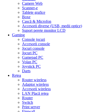
Camere Web
Scanner-e
Tablete grafice
Boxe
Cască & Microfon
Accesorii diverse (USB, medii optice)
Suport perete monitor LCD
Gaming
Console jocuri
Accesorii console
Jocuri console
Jocuri PC
Gamepad PC
Volan PC
Joystick PC
Darts
Reţea
Router wireless
Adaptor wireless
Accesorii wireless
LAN Placă reţea
Router
Switch
Print server
Firewall