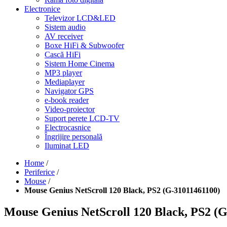
Electronice
Televizor LCD&LED
Sistem audio
AV receiver
Boxe HiFi & Subwoofer
Cască HiFi
Sistem Home Cinema
MP3 player
Mediaplayer
Navigator GPS
e-book reader
Video-proiector
Suport perete LCD-TV
Electrocasnice
Îngrijire personală
Iluminat LED
Home
/
Periferice
/
Mouse
/
Mouse Genius NetScroll 120 Black, PS2 (G-31011461100)
Mouse Genius NetScroll 120 Black, PS2 (