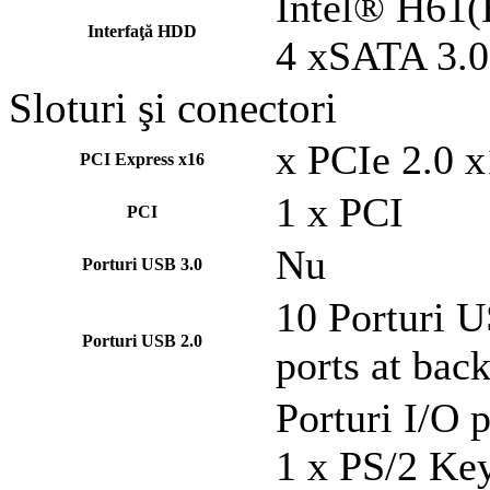
Intel® H61(
Interfaţă HDD
4 xSATA 3.0
Sloturi şi conectori
x PCIe 2.0 x
PCI Express x16
1 x PCI
PCI
Nu
Porturi USB 3.0
10 Porturi U
Porturi USB 2.0
ports at bac
Porturi I/O 
1 x PS/2 Ke