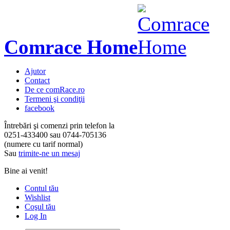
Comrace Home
Ajutor
Contact
De ce comRace.ro
Termeni şi condiţii
facebook
Întrebări şi comenzi prin telefon la
0251-433400
sau
0744-705136
(numere cu tarif normal)
Sau
trimite-ne un mesaj
Bine ai venit!
Contul tău
Wishlist
Coşul tău
Log In