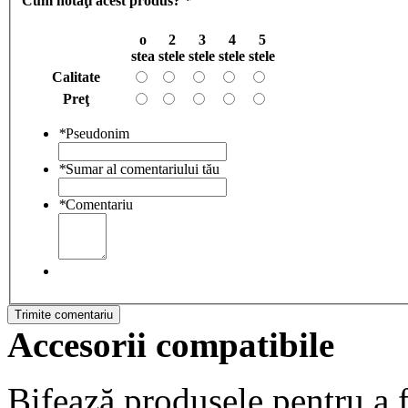
Cum notaţi acest produs?
*
o
2
3
4
5
stea
stele
stele
stele
stele
Calitate
Preţ
*
Pseudonim
*
Sumar al comentariului tău
*
Comentariu
Trimite comentariu
Accesorii compatibile
Bifează produsele pentru a f