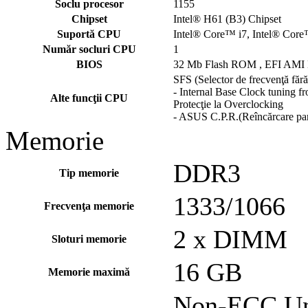
Soclu procesor
1155
Chipset
Intel® H61 (B3) Chipset
Suportă CPU
Intel® Core™ i7, Intel® Core
Număr socluri CPU
1
BIOS
32 Mb Flash ROM , EFI AMI 
SFS (Selector de frecvenţă fără
- Internal Base Clock tuning
Alte funcţii CPU
Protecţie la Overclocking
- ASUS C.P.R.(Reîncărcare par
Memorie
DDR3
Tip memorie
1333/1066
Frecvenţa memorie
2 x DIMM
Sloturi memorie
16 GB
Memorie maximă
Non-ECC,Un-