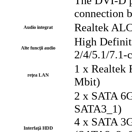
The DVI-D p
connection b
Realtek ALC
Audio integrat
High Defini
Alte funcţii audio
2/4/5.1/7.1-
1 x Realtek
reţea LAN
Mbit)
2 x SATA 6G
SATA3_1)
4 x SATA 3G
Interfaţă HDD