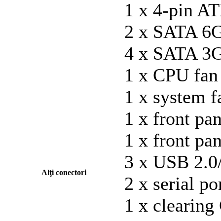
1 x 4-pin A
2 x SATA 6G
4 x SATA 3G
1 x CPU fan
1 x system f
1 x front pa
1 x front pa
3 x USB 2.0/
Alţi conectori
2 x serial po
1 x clearin