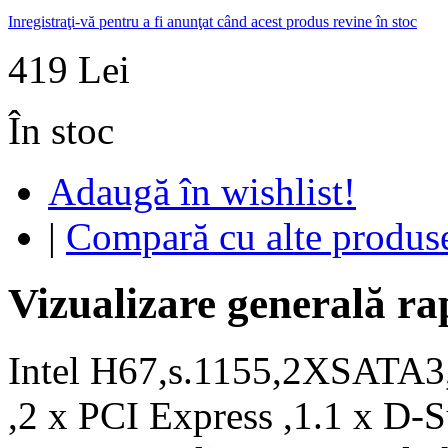
Inregistraţi-vă pentru a fi anunţat când acest produs revine în stoc
419 Lei
În stoc
Adaugă în wishlist!
|
Compară cu alte produs
Vizualizare generală ra
Intel H67,s.1155,2XSATA3
,2 x PCI Express ,1.1 x D