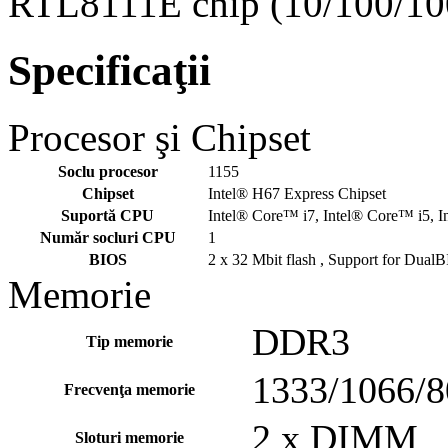
RTL8111E chip (10/100/10
Specificaţii
Procesor şi Chipset
Soclu procesor
1155
Chipset
Intel® H67 Express Chipset
Suportă CPU
Intel® Core™ i7, Intel® Core™ i5, 
Număr socluri CPU
1
BIOS
2 x 32 Mbit flash , Support for Du
Memorie
DDR3
Tip memorie
1333/1066/
Frecvenţa memorie
2 x DIMM
Sloturi memorie