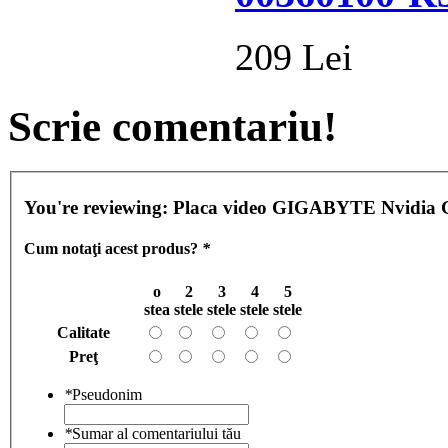
209 Lei
Scrie comentariu!
You're reviewing:
Placa video GIGABYTE Nvidia 
Cum notaţi acest produs?
*
o
2
3
4
5
stea
stele
stele
stele
stele
Calitate
Preţ
*
Pseudonim
*
Sumar al comentariului tău