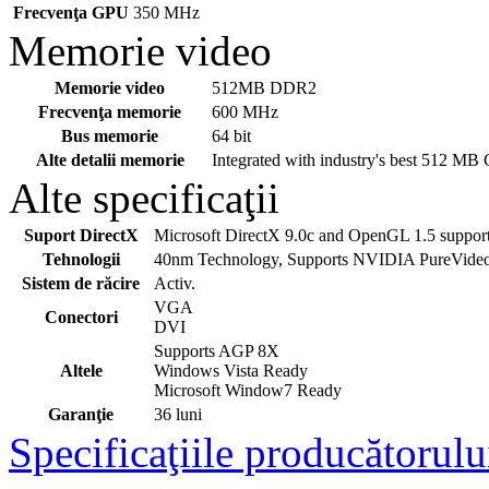
Frecvenţa GPU
350 MHz
Memorie video
Memorie video
512MB DDR2
Frecvenţa memorie
600 MHz
Bus memorie
64 bit
Alte detalii memorie
Integrated with industry's best 512 M
Alte specificaţii
Suport DirectX
Microsoft DirectX 9.0c and OpenGL 1.5 suppor
Tehnologii
40nm Technology, Supports NVIDIA PureVideo
Sistem de răcire
Activ.
VGA
Conectori
DVI
Supports AGP 8X
Altele
Windows Vista Ready
Microsoft Window7 Ready
Garanţie
36 luni
Specificaţiile producătorulu