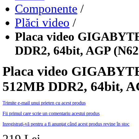
Componente
/
Plăci video
/
Placa video GIGABYTE
DDR2, 64bit, AGP (N62
Placa video GIGABYTE
512MB DDR2, 64bit, A
Trimite e-mail unui prieten cu acest produs
Fii primul care scrie un comentariu acestui produs
Inregistraţi-vă pentru a fi anunţat când acest produs revine în stoc
219 Lei