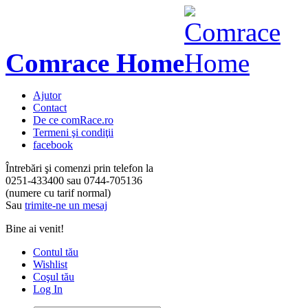
Comrace Home
Ajutor
Contact
De ce comRace.ro
Termeni şi condiţii
facebook
Întrebări şi comenzi prin telefon la
0251-433400
sau
0744-705136
(numere cu tarif normal)
Sau
trimite-ne un mesaj
Bine ai venit!
Contul tău
Wishlist
Coşul tău
Log In