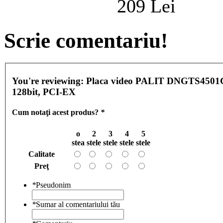
209 Lei
Scrie comentariu!
You're reviewing:
Placa video PALIT DNGTS4501
128bit, PCI-EX
Cum notaţi acest produs?
*
o
2
3
4
5
stea
stele
stele
stele
stele
Calitate
Preţ
*
Pseudonim
*
Sumar al comentariului tău