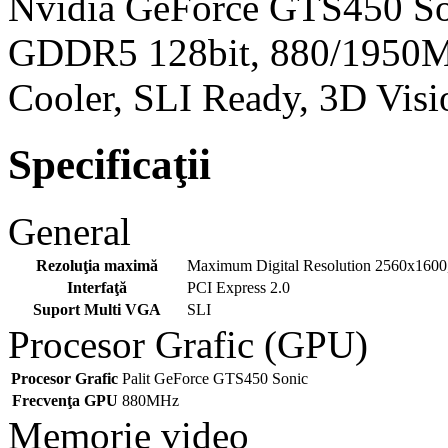
Nvidia GeForce GTS450 S
GDDR5 128bit, 880/1950
Cooler, SLI Ready, 3D Visi
Specificaţii
General
Rezoluţia maximă
Maximum Digital Resolution 2560x160
Interfaţă
PCI Express 2.0
Suport Multi VGA
SLI
Procesor Grafic (GPU)
Procesor Grafic
Palit GeForce GTS450 Sonic
Frecvenţa GPU
880MHz
Memorie video