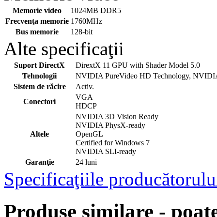
Memorie video
1024MB DDR5
Frecvenţa memorie
1760MHz
Bus memorie
128-bit
Alte specificaţii
Suport DirectX
DirextX 11 GPU with Shader Model 5.0
Tehnologii
NVIDIA PureVideo HD Technology, NVID
Sistem de răcire
Activ.
VGA
Conectori
HDCP
NVIDIA 3D Vision Ready
NVIDIA PhysX-ready
Altele
OpenGL
Certified for Windows 7
NVIDIA SLI-ready
Garanţie
24 luni
Specificaţiile producătorulu
Produse similare - poate