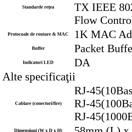
TX IEEE 802
Standarde reţea
Flow Contro
1K MAC Add
Protocoale de routare & MAC
Packet Buff
Buffer
DA
Indicatori LED
Alte specificaţii
RJ-45(10Bas
RJ-45(100Ba
Cablare (conectori/fire)
RJ-45(1000B
58mm (L) x
Dimensiuni (W x D x H)