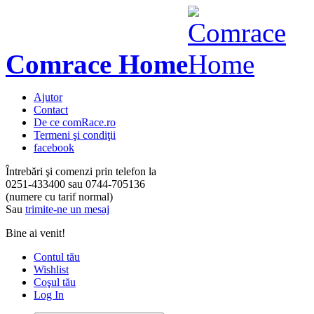
Comrace Home
Ajutor
Contact
De ce comRace.ro
Termeni şi condiţii
facebook
Întrebări şi comenzi prin telefon la
0251-433400
sau
0744-705136
(numere cu tarif normal)
Sau
trimite-ne un mesaj
Bine ai venit!
Contul tău
Wishlist
Coşul tău
Log In