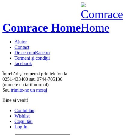
Comrace Home
Ajutor
Contact
De ce comRace.ro
Termeni şi condiţii
facebook
Întrebări şi comenzi prin telefon la
0251-433400
sau
0744-705136
(numere cu tarif normal)
Sau
trimite-ne un mesaj
Bine ai venit!
Contul tău
Wishlist
Coşul tău
Log In