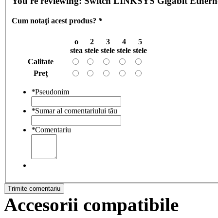
You're reviewing:
Switch LINKSYS Gigabit Etherne
Cum notaţi acest produs?
*
o
2
3
4
5
stea
stele
stele
stele
stele
Calitate
Preţ
*
Pseudonim
*
Sumar al comentariului tău
*
Comentariu
Trimite comentariu
Accesorii compatibile