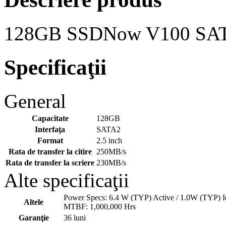
128GB SSDNow V100 SATA
Specificaţii
General
Capacitate
128GB
Interfaţa
SATA2
Format
2.5 inch
Rata de transfer la citire
250MB/s
Rata de transfer la scriere
230MB/s
Alte specificaţii
Power Specs: 6.4 W (TYP) Active / 1.0W (TYP) I
Altele
MTBF: 1,000,000 Hrs
Garanţie
36 luni