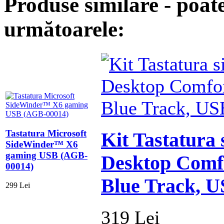
Produse similare - poate
următoarele:
Tastatura Microsoft
Kit Tastatura
SideWinder™ X6
gaming USB (AGB-
Desktop Comfo
00014)
Blue Track, 
299 Lei
319 Lei