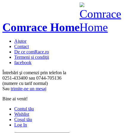
Comrace Home
Ajutor
Contact
De ce comRace.ro
Termeni şi condiţii
facebook
Întrebări şi comenzi prin telefon la
0251-433400
sau
0744-705136
(numere cu tarif normal)
Sau
trimite-ne un mesaj
Bine ai venit!
Contul tău
Wishlist
Coşul tău
Log In