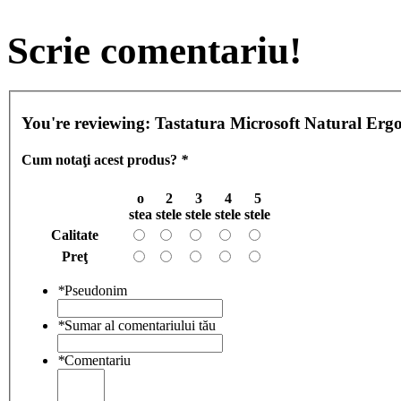
Scrie comentariu!
You're reviewing:
Tastatura Microsoft Natural Er
Cum notaţi acest produs?
*
o
2
3
4
5
stea
stele
stele
stele
stele
Calitate
Preţ
*
Pseudonim
*
Sumar al comentariului tău
*
Comentariu