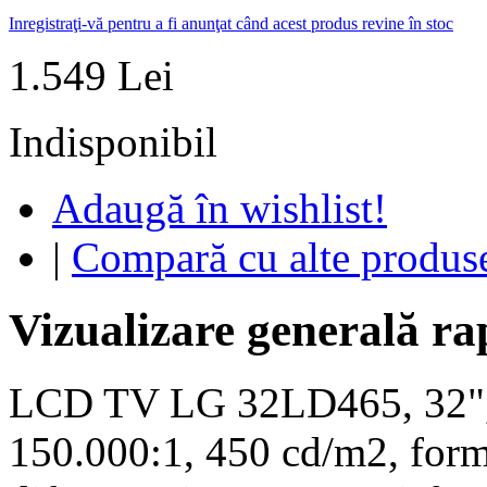
Inregistraţi-vă pentru a fi anunţat când acest produs revine în stoc
1.549 Lei
Indisponibil
Adaugă în wishlist!
|
Compară cu alte produs
Vizualizare generală ra
LCD TV LG 32LD465, 32", 
150.000:1, 450 cd/m2, for