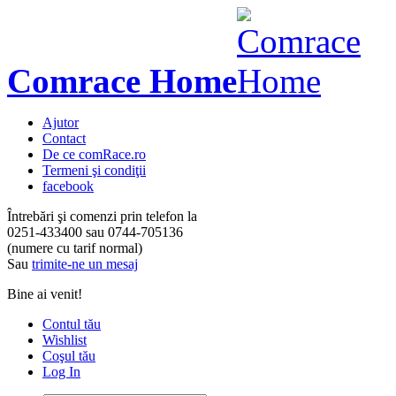
Comrace Home
Ajutor
Contact
De ce comRace.ro
Termeni şi condiţii
facebook
Întrebări şi comenzi prin telefon la
0251-433400
sau
0744-705136
(numere cu tarif normal)
Sau
trimite-ne un mesaj
Bine ai venit!
Contul tău
Wishlist
Coşul tău
Log In