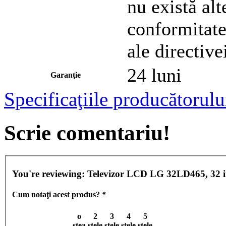
nu există alt
conformitate
ale directiv
24 luni
Garanţie
Specificaţiile producătorulu
Scrie comentariu!
You're reviewing:
Televizor LCD LG 32LD465, 32 i
Cum notaţi acest produs?
*
o
2
3
4
5
stea
stele
stele
stele
stele