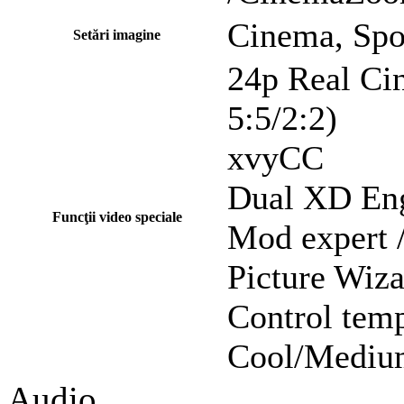
Cinema, Spo
Setări imagine
24p Real Ci
5:5/2:2)
xvyCC
Dual XD En
Funcţii video speciale
Mod expert 
Picture Wiz
Control temp
Cool/Medi
Audio