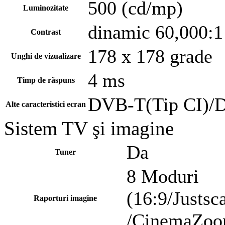
500 (cd/mp)
Luminozitate
dinamic 60,000:1
Contrast
178 x 178 grade
Unghi de vizualizare
4 ms
Timp de răspuns
DVB-T(Tip CI)/
Alte caracteristici ecran
Sistem TV şi imagine
Da
Tuner
8 Moduri
(16:9/Justsc
Raporturi imagine
/CinemaZoom