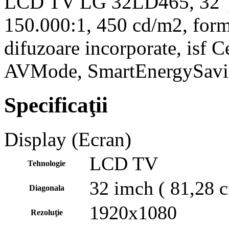
LCD TV LG 32LD465, 32", 
150.000:1, 450 cd/m2, for
difuzoare incorporate, isf Ce
AVMode, SmartEnergySav
Specificaţii
Display (Ecran)
LCD TV
Tehnologie
32 imch ( 81,28 
Diagonala
1920x1080
Rezoluţie