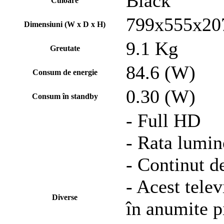
Black
Culoare
799x555x2
Dimensiuni (W x D x H)
9.1 Kg
Greutate
84.6 (W)
Consum de energie
0.30 (W)
Consum în standby
- Full HD
- Rata lumin
- Continut d
- Acest tele
Diverse
în anumite p