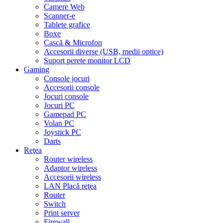
Camere Web
Scanner-e
Tablete grafice
Boxe
Cască & Microfon
Accesorii diverse (USB, medii optice)
Suport perete monitor LCD
Gaming
Console jocuri
Accesorii console
Jocuri console
Jocuri PC
Gamepad PC
Volan PC
Joystick PC
Darts
Reţea
Router wireless
Adaptor wireless
Accesorii wireless
LAN Placă reţea
Router
Switch
Print server
Firewall