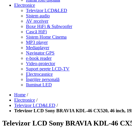
Electronice
Televizor LCD&LED
Sistem audio
AV receiver
Boxe HiFi & Subwoofer
Cască HiFi
Sistem Home Cinema
MP3 player
Mediaplayer
Navigator GPS
e-book reader
Video-proiector
Suport perete LCD-TV
Electrocasnice
Îngrijire personală
Iluminat LED
Home
/
Electronice
/
Televizor LCD&LED
/
Televizor LCD Sony BRAVIA KDL-46 CX520, 46 inch, 1
Televizor LCD Sony BRAVIA KDL-46 CX52