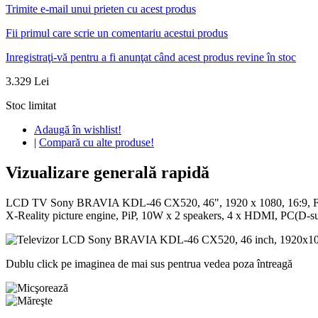
Trimite e-mail unui prieten cu acest produs
Fii primul care scrie un comentariu acestui produs
Inregistraţi-vă pentru a fi anunţat când acest produs revine în stoc
3.329 Lei
Stoc limitat
Adaugă în wishlist!
|
Compară cu alte produse!
Vizualizare generală rapidă
LCD TV Sony BRAVIA KDL-46 CX520, 46", 1920 x 1080, 16:9, Full
X-Reality picture engine, PiP, 10W x 2 speakers, 4 x HDMI, PC(D-s
Dublu click pe imaginea de mai sus pentrua vedea poza întreagă