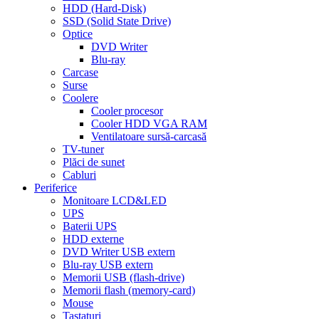
HDD (Hard-Disk)
SSD (Solid State Drive)
Optice
DVD Writer
Blu-ray
Carcase
Surse
Coolere
Cooler procesor
Cooler HDD VGA RAM
Ventilatoare sursă-carcasă
TV-tuner
Plăci de sunet
Cabluri
Periferice
Monitoare LCD&LED
UPS
Baterii UPS
HDD externe
DVD Writer USB extern
Blu-ray USB extern
Memorii USB (flash-drive)
Memorii flash (memory-card)
Mouse
Tastaturi