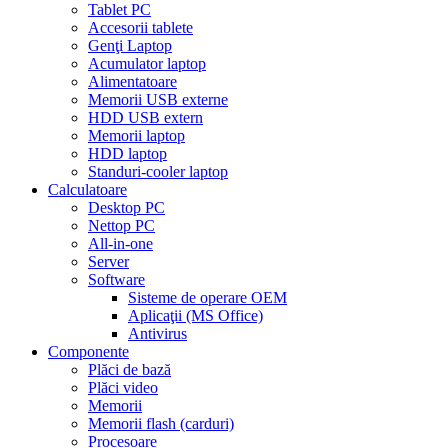
Tablet PC
Accesorii tablete
Genţi Laptop
Acumulator laptop
Alimentatoare
Memorii USB externe
HDD USB extern
Memorii laptop
HDD laptop
Standuri-cooler laptop
Calculatoare
Desktop PC
Nettop PC
All-in-one
Server
Software
Sisteme de operare OEM
Aplicaţii (MS Office)
Antivirus
Componente
Plăci de bază
Plăci video
Memorii
Memorii flash (carduri)
Procesoare