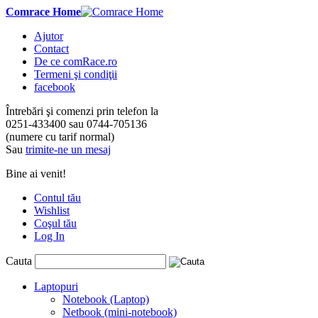
Comrace Home
Ajutor
Contact
De ce comRace.ro
Termeni şi condiţii
facebook
Întrebări şi comenzi prin telefon la
0251-433400
sau
0744-705136
(numere cu tarif normal)
Sau
trimite-ne un mesaj
Bine ai venit!
Contul tău
Wishlist
Coşul tău
Log In
Cauta
Laptopuri
Notebook (Laptop)
Netbook (mini-notebook)