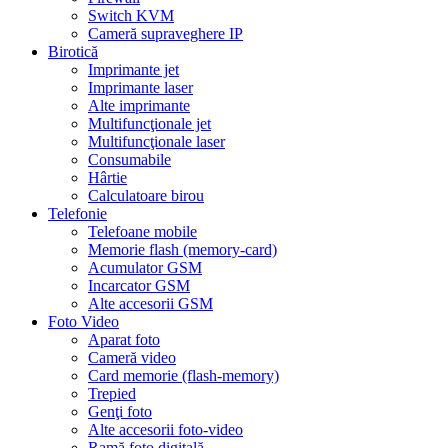
Switch KVM
Cameră supraveghere IP
Birotică
Imprimante jet
Imprimante laser
Alte imprimante
Multifuncţionale jet
Multifuncţionale laser
Consumabile
Hârtie
Calculatoare birou
Telefonie
Telefoane mobile
Memorie flash (memory-card)
Acumulator GSM
Incarcator GSM
Alte accesorii GSM
Foto Video
Aparat foto
Cameră video
Card memorie (flash-memory)
Trepied
Genţi foto
Alte accesorii foto-video
Ramă foto digitală