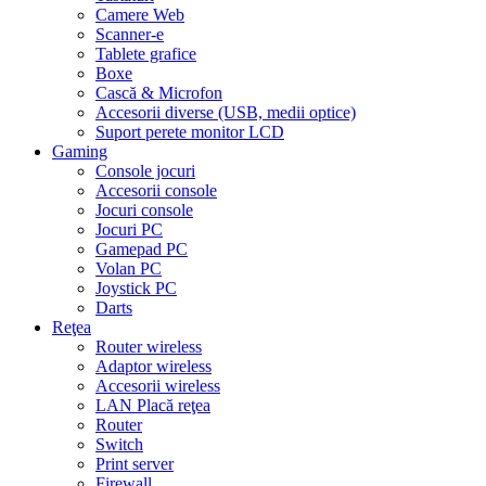
Camere Web
Scanner-e
Tablete grafice
Boxe
Cască & Microfon
Accesorii diverse (USB, medii optice)
Suport perete monitor LCD
Gaming
Console jocuri
Accesorii console
Jocuri console
Jocuri PC
Gamepad PC
Volan PC
Joystick PC
Darts
Reţea
Router wireless
Adaptor wireless
Accesorii wireless
LAN Placă reţea
Router
Switch
Print server
Firewall