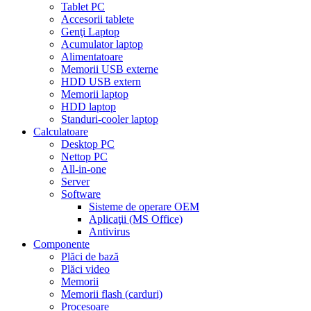
Tablet PC
Accesorii tablete
Genţi Laptop
Acumulator laptop
Alimentatoare
Memorii USB externe
HDD USB extern
Memorii laptop
HDD laptop
Standuri-cooler laptop
Calculatoare
Desktop PC
Nettop PC
All-in-one
Server
Software
Sisteme de operare OEM
Aplicaţii (MS Office)
Antivirus
Componente
Plăci de bază
Plăci video
Memorii
Memorii flash (carduri)
Procesoare