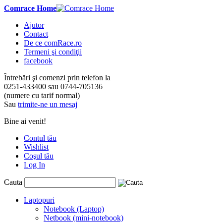
Comrace Home
Ajutor
Contact
De ce comRace.ro
Termeni şi condiţii
facebook
Întrebări şi comenzi prin telefon la
0251-433400
sau
0744-705136
(numere cu tarif normal)
Sau
trimite-ne un mesaj
Bine ai venit!
Contul tău
Wishlist
Coşul tău
Log In
Cauta
Laptopuri
Notebook (Laptop)
Netbook (mini-notebook)