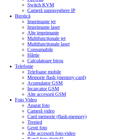
Switch KVM
Cameră supraveghere IP
Birotică
Imprimante jet
Imprimante laser
Alte imprimante
Multifuncţionale jet
Multifuncţionale laser
Consumabile
Hârtie
Calculatoare birou
Telefonie
Telefoane mobile
Memorie flash (memory-card)
Acumulator GSM
Incarcator GSM
Alte accesorii GSM
Foto Video
Aparat foto
Cameră video
Card memorie (flash-memory)
Trepied
Genţi foto
Alte accesorii foto-video
Ramă foto digitală