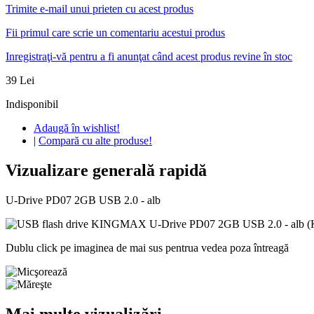
Trimite e-mail unui prieten cu acest produs
Fii primul care scrie un comentariu acestui produs
Inregistraţi-vă pentru a fi anunţat când acest produs revine în stoc
39 Lei
Indisponibil
Adaugă în wishlist!
|
Compară cu alte produse!
Vizualizare generală rapidă
U-Drive PD07 2GB USB 2.0 - alb
Dublu click pe imaginea de mai sus pentrua vedea poza întreagă
Mai multe vizualizări