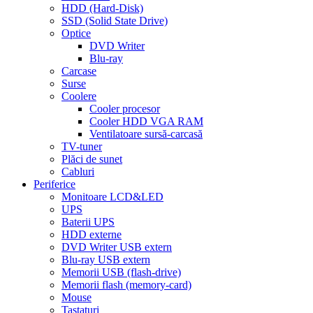
HDD (Hard-Disk)
SSD (Solid State Drive)
Optice
DVD Writer
Blu-ray
Carcase
Surse
Coolere
Cooler procesor
Cooler HDD VGA RAM
Ventilatoare sursă-carcasă
TV-tuner
Plăci de sunet
Cabluri
Periferice
Monitoare LCD&LED
UPS
Baterii UPS
HDD externe
DVD Writer USB extern
Blu-ray USB extern
Memorii USB (flash-drive)
Memorii flash (memory-card)
Mouse
Tastaturi