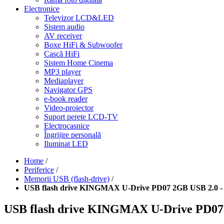
Electronice
Televizor LCD&LED
Sistem audio
AV receiver
Boxe HiFi & Subwoofer
Cască HiFi
Sistem Home Cinema
MP3 player
Mediaplayer
Navigator GPS
e-book reader
Video-proiector
Suport perete LCD-TV
Electrocasnice
Îngrijire personală
Iluminat LED
Home
/
Periferice
/
Memorii USB (flash-drive)
/
USB flash drive KINGMAX U-Drive PD07 2GB USB 2.0 -
USB flash drive KINGMAX U-Drive PD07