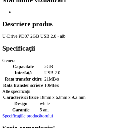
Descriere produs
U-Drive PD07 2GB USB 2.0 - alb
Specificaţii
General
Capacitate
2GB
Interfaţă
USB 2.0
Rata transfer citire
21MB/s
Rata transfer scriere
10MB/s
Alte specificaţii
Caracterisici fizice
18mm x 62mm x 9.2 mm
Design
white
Garanţie
5 ani
Specificaţiile producătorului
Scrie comentariu!